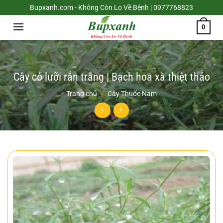
Chuyển
Bupxanh.com - Không Còn Lo Về Bệnh | 0977768823
đến
0
nội
dung
Cây cỏ lưỡi rắn trắng | Bạch hoa xà thiệt thảo
Trang chủ
/
Cây Thuốc Nam