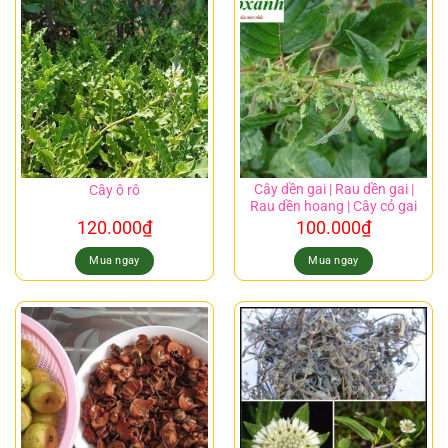
Cây dền gai | Rau dền gai |
Cây ô rô
Rau dền hoang | Cây cỏ gai
120.000
₫
100.000
₫
Mua ngay
Mua ngay