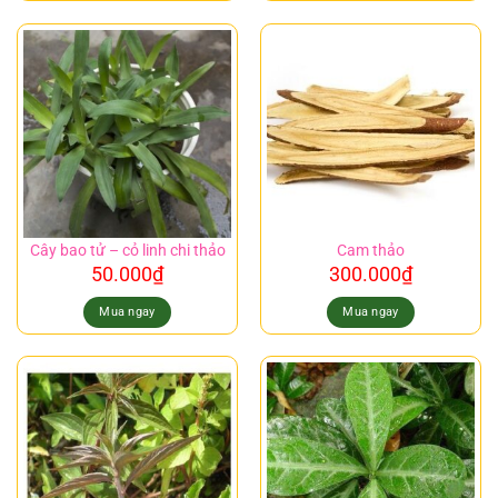
Cây bao tử – cỏ linh chi thảo
Cam thảo
50.000
₫
300.000
₫
Mua ngay
Mua ngay