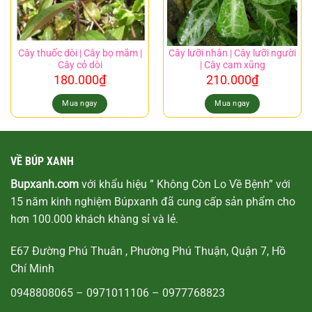
Cây thuốc dòi | Cây bọ mắm |
Cây lưỡi nhân | Cây lưỡi người
Cây cỏ dòi
| Cây cam xũng
180.000
₫
210.000
₫
Mua ngay
Mua ngay
VỀ BÚP XANH
Bupxanh.com
với khẩu hiệu ” Không Còn Lo Về Bệnh” với
15 năm kinh nghiệm Búpxanh đã cung cấp sản phẩm cho
hơn 100.000 khách khàng sỉ và lẻ.
E67 Đường Phú Thuân , Phường Phú Thuận, Quận 7, Hồ
Chí Minh
0948808065
–
0971011106
–
0977768823