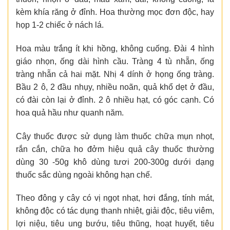
kèm khía răng ở đỉnh. Hoa thường mọc đơn độc, hay
họp 1-2 chiếc ở nách lá.
Hoa màu trắng ít khi hồng, không cuống. Đài 4 hình
giáo nhọn, ống dài hình cầu. Tràng 4 tù nhẵn, ống
tràng nhẵn cả hai mặt. Nhị 4 dính ở họng ống tràng.
Bầu 2 ô, 2 đầu nhụy, nhiều noãn, quả khổ dẹt ở đầu,
có đài còn lại ở đỉnh. 2 ô nhiều hạt, có góc cạnh. Có
hoa quả hầu như quanh năm.
Cây thuốc được sử dụng làm thuốc chữa mụn nhọt,
rắn cắn, chữa ho đởm hiệu quả cây thuốc thường
dùng 30 -50g khô dùng tươi 200-300g dưới dạng
thuốc sắc dùng ngoài không hạn chế.
Theo đông y cây có vị ngọt nhạt, hơi đắng, tính mát,
không độc có tác dụng thanh nhiệt, giải độc, tiêu viêm,
lợi niệu, tiêu ung bướu, tiêu thũng, hoạt huyết, tiêu