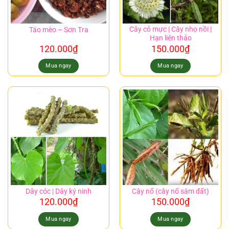
Cây cỏ mực | Cây nhọ nồi |
Táo mèo – Sơn Tra
Hạn liên thảo
120.000
₫
150.000
₫
Mua ngay
Mua ngay
Dây cóc | Dây ký ninh
Cây nổ (cây nổ sâm đất)
120.000
₫
150.000
₫
Mua ngay
Mua ngay