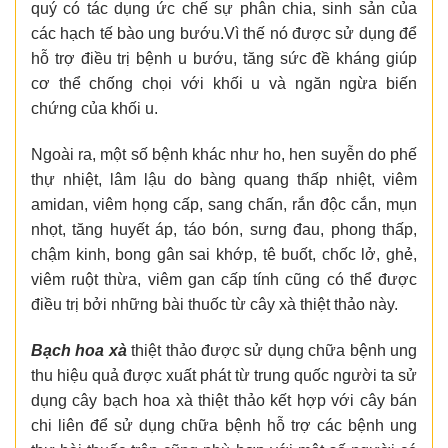
quý có tác dụng ức chế sự phân chia, sinh sản của
các hạch tế bào ung bướu.Vì thế nó được sử dụng để
hỗ trợ điều trị bệnh u bướu, tăng sức đề kháng giúp
cơ thể chống chọi với khối u và ngăn ngừa biến
chứng của khối u.
Ngoài ra, một số bệnh khác như ho, hen suyễn do phế
thự nhiệt, lâm lậu do bàng quang thấp nhiệt, viêm
amidan, viêm họng cấp, sang chấn, rắn độc cắn, mụn
nhọt, tăng huyết áp, táo bón, sưng đau, phong thấp,
chậm kinh, bong gân sai khớp, tê buốt, chốc lở, ghẻ,
viêm ruột thừa, viêm gan cấp tính cũng có thể được
điều trị bởi những bài thuốc từ cây xà thiệt thảo này.
Bạch hoa xà
thiệt thảo được sử dụng chữa bệnh ung
thu hiệu quả được xuất phát từ trung quốc người ta sử
dụng cây bạch hoa xà thiệt thảo kết hợp với cây bán
chi liên để sử dụng chữa bệnh hỗ trợ các bệnh ung