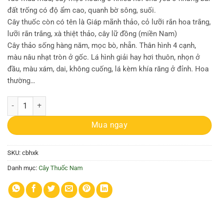
đất trống có độ ẩm cao, quanh bờ sông, suối.
Cây thuốc còn có tên là Giáp mãnh thảo, cỏ lưỡi rắn hoa trắng,
lưỡi rắn trắng, xà thiệt thảo, cây lữ đồng (miền Nam)
Cây thảo sống hàng năm, mọc bò, nhẵn. Thân hình 4 cạnh,
màu nâu nhạt tròn ở gốc. Lá hình giải hay hơi thuôn, nhọn ở
đầu, màu xám, dai, không cuống, lá kèm khía răng ở đỉnh. Hoa
thường…
Cây cỏ lưỡi rắn trắng | Bạch hoa xà thiệt thảo số lượng
Mua ngay
SKU:
cbhxk
Danh mục:
Cây Thuốc Nam