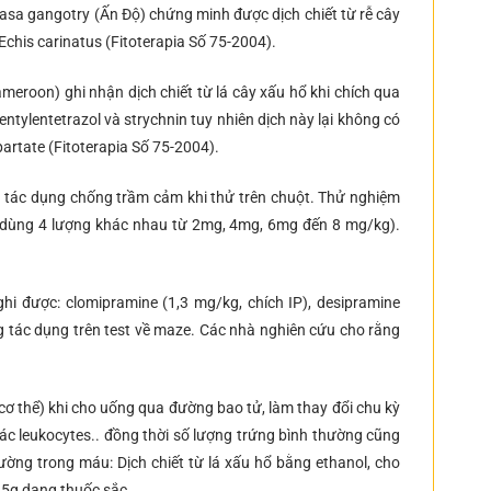
asa gangotry (Ấn Độ) chứng minh được dịch chiết từ rễ cây
Echis carinatus (Fitoterapia Số 75-2004).
meroon) ghi nhận dịch chiết từ lá cây xấu hổ khi chích qua
ntylentetrazol và strychnin tuy nhiên dịch này lại không có
artate (Fitoterapia Số 75-2004).
ó tác dụng chống trầm cảm khi thử trên chuột. Thử nghiệm
 (dùng 4 lượng khác nhau từ 2mg, 4mg, 6mg đến 8 mg/kg).
i được: clomipramine (1,3 mg/kg, chích IP), desipramine
g tác dụng trên test về maze. Các nhà nghiên cứu cho rằng
cơ thể) khi cho uống qua đường bao tử, làm thay đổi chu kỳ
các leukocytes.. đồng thời số lượng trứng bình thường cũng
đường trong máu: Dịch chiết từ lá xấu hổ bằng ethanol, cho
25g dạng thuốc sắc.