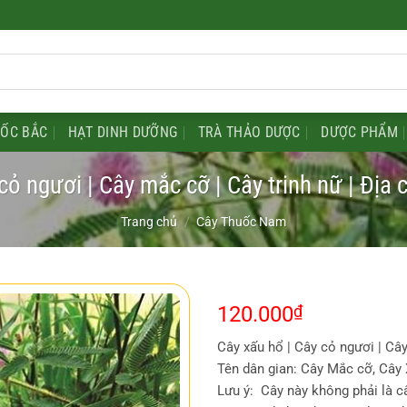
UỐC BẮC
HẠT DINH DƯỠNG
TRÀ THẢO DƯỢC
DƯỢC PHẨM
cỏ ngươi | Cây mắc cỡ | Cây trinh nữ | Địa 
Trang chủ
/
Cây Thuốc Nam
120.000
₫
Cây xấu hổ | Cây cỏ ngươi | Cây
Tên dân gian: Cây Mắc cỡ, Cây 
Lưu ý: Cây này không phải là c