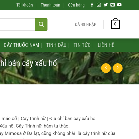
Tài khoản
Thanh toán
Cửa hàng
0
ĐĂNG NHẬP
CÂY THUỐC NAM
TINH DẦU
TIN TỨC
LIÊN HỆ
chỉ bán cây xấu hổ
 mắc cỡ | Cây trinh nữ | Địa chỉ bán cây xấu hổ
Xấu hổ, Cây Trinh nữ, hàm tu thảo,
ây Mimosa ở Đà lạt, cũng không phải là cây trinh nữ của