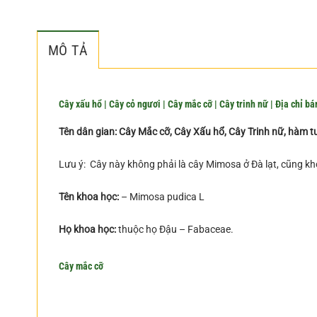
MÔ TẢ
Cây xấu hổ
|
Cây cỏ ngươi
|
Cây mắc cỡ
|
Cây trinh nữ
|
Địa chỉ bá
Tên dân gian: Cây Mắc cỡ, Cây Xấu hổ, Cây Trinh nữ, hàm t
Lưu ý: Cây này không phải là cây Mimosa ở Đà lạt, cũng khô
Tên khoa học:
– Mimosa pudica L
Họ khoa học:
thuộc họ Ðậu – Fabaceae.
Cây mắc cỡ