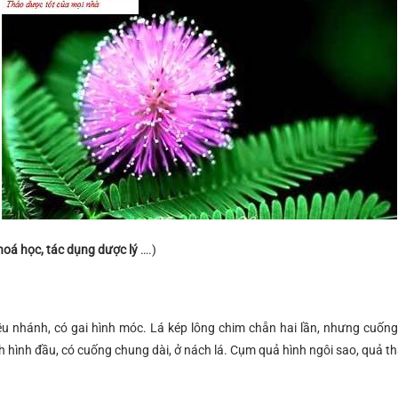
 hoá học, tác dụng dược lý
….)
 nhánh, có gai hình móc. Lá kép lông chim chẵn hai lần, nhưng cuống p
 hình đầu, có cuống chung dài, ở nách lá. Cụm quả hình ngôi sao, quả thắ