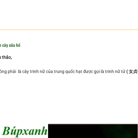
n cây xấu hổ
u thảo,
ng phải là cây trinh nữ của trung quốc hạt được gọi là trinh nữ tử
( 女贞