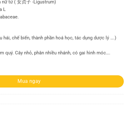
nh nữ tử ( 女贞子 -Ligustrum)
a L
Fabaceae.
u hái, chế biến, thành phần hoá học, tác dụng dược lý ….)
m quý. Cây nhỏ, phân nhiều nhánh, có gai hình móc….
c cỡ | Cây trinh nữ | Địa chỉ bán cây xấu hổ số lượng
Mua ngay