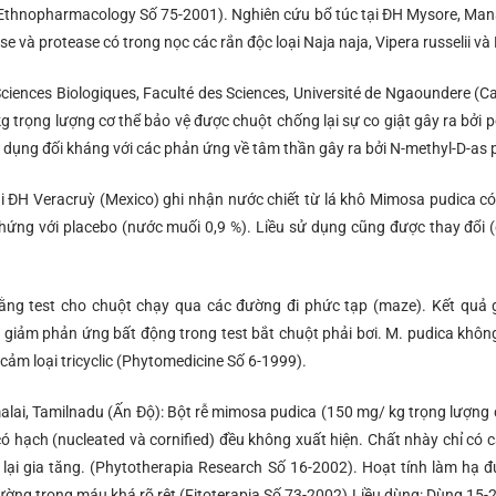
 Ethnopharmacology Số 75-2001). Nghiên cứu bổ túc tại ĐH Mysore, Man
và protease có trong nọc các rắn độc loại Naja naja, Vipera russelii và 
ciences Biologiques, Faculté des Sciences, Université de Ngaoundere (Ca
trọng lượng cơ thể bảo vệ được chuột chống lại sự co giật gây ra bởi pe
c dụng đối kháng với các phản ứng về tâm thần gây ra bởi N-methyl-D-as p
i ĐH Veracruỳ (Mexico) ghi nhận nước chiết từ lá khô Mimosa pudica c
chứng với placebo (nước muối 0,9 %). Liều sử dụng cũng được thay đổi
ằng test cho chuột chạy qua các đường đi phức tạp (maze). Kết quả gh
giảm phản ứng bất động trong test bắt chuột phải bơi. M. pudica khôn
cảm loại tricyclic (Phytomedicine Số 6-1999).
lai, Tamilnadu (Ấn Độ): Bột rễ mimosa pudica (150 mg/ kg trọng lượng 
 có hạch (nucleated và cornified) đều không xuất hiện. Chất nhày chỉ có 
ái lại gia tăng. (Phytotherapia Research Số 16-2002). Hoạt tính làm hạ 
ường trong máu khá rõ rệt (Fitoterapia Số 73-2002).Liều dùng: Dùng 15-