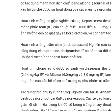
có tác dụng mạnh hơn dịch chiết bằng alcohol (Journal of
xấu hổ ức chế được sự hoạt động của các men hyaluronidase 
Hoạt tính chống co giật: Nghiên cứu tại Departement des S
màng phúc toan (IP) của chuột ở liều 1000 đến 4000 mg/ kg 
ảnh hưởng đến co giật gây ra bởi picrotoxin, và có thêm tá
Hoạt tính chống trầm cảm (antidepressant) Nghiên cứu tạ
cũng dùng clomipramine, desipramine để so sánh và đối 
Chuột được thử bằng test buộc phải bơi.
Hoạt tính chống âu lo được so sánh với diazepam, thử b
(2.14mg/kg IP) và Mắc cở (6,0mg/kg và 8,0 mg/kg IP) làm 
hoạt tính của xấu hổ có cơ chế tương tự như nhóm trị trầm 
Tác dụng trên chu kỳ rụng trứng: Nghiên cứu tại ĐH Annama
oestrous nơi chuột cái Rattus norvegicus. Các tế bào loại
giảm đi rất nhiều, trong khi đó số lượng trứng bị suy tho
chuột uống, liều 250 mg/ kg cho thấy có tác dụng làm hạ đ