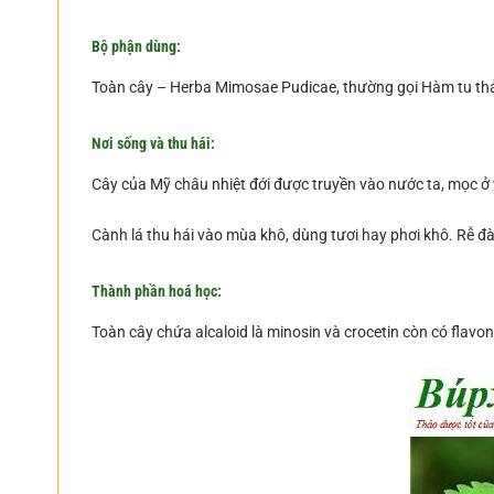
Bộ phận dùng:
Toàn cây – Herba Mimosae Pudicae, thường gọi Hàm tu th
Nơi sống và thu hái:
Cây của Mỹ châu nhiệt đới được truyền vào nước ta, mọc ở v
Cành lá thu hái vào mùa khô, dùng tươi hay phơi khô. Rễ đ
Thành phần hoá học:
Toàn cây chứa alcaloid là minosin và crocetin còn có flavono