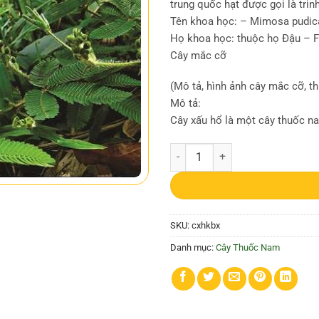
trung quốc hạt được gọi là tri
Tên khoa học: – Mimosa pudic
Họ khoa học: thuộc họ Ðậu – 
Cây mắc cỡ
(Mô tả, hình ảnh cây mắc cỡ, th
Mô tả:
Cây xấu hổ là một cây thuốc na
Cây xấu hổ | Cây cỏ ngươi | Cây mắ
SKU:
cxhkbx
Danh mục:
Cây Thuốc Nam