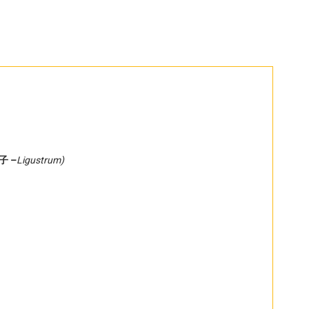
子 –
Ligustrum)