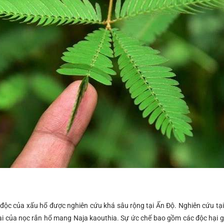
độc của xấu hổ được nghiên cứu khá sâu rộng tại Ấn Độ. Nghiên cứu tại
i của nọc rắn hổ mang Naja kaouthia. Sự ức chế bao gồm các độc hại gâ