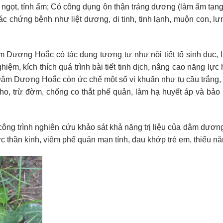
gọt, tính ấm; Có công dụng ôn thận tráng dương (làm ấm tạng 
ứng bệnh như liệt dương, di tinh, tinh lạnh, muộn con, lưng đ
 Dương Hoắc có tác dụng tương tự như nội tiết tố sinh dục, l
iệm, kích thích quá trình bài tiết tinh dịch, nâng cao năng lự
Dâm Dương Hoắc còn ức chế một số vi khuẩn như tụ cầu trắng, t
 ho, trừ đờm, chống co thắt phế quản, làm hạ huyết áp và bảo 
 công trình nghiên cứu khảo sát khả năng trị liệu của dâm dươn
c thần kinh, viêm phế quản mạn tính, đau khớp trẻ em, thiểu n