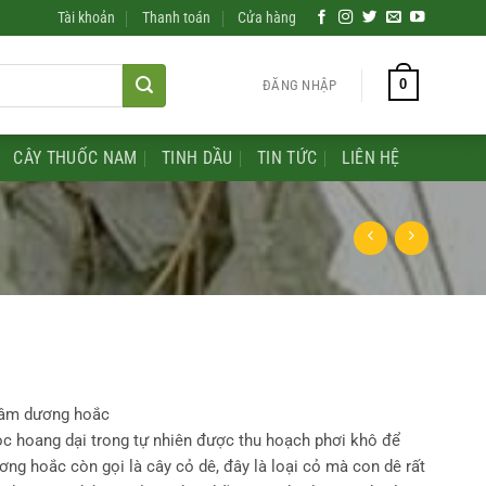
Tài khoản
Thanh toán
Cửa hàng
0
ĐĂNG NHẬP
CÂY THUỐC NAM
TINH DẦU
TIN TỨC
LIÊN HỆ
dâm dương hoắc
c hoang dại trong tự nhiên được thu hoạch phơi khô để
ơng hoắc còn gọi là cây cỏ dê, đây là loại cỏ mà con dê rất