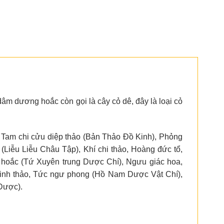
âm dương hoắc còn gọi là cây cỏ dê, đây là loại cỏ
, Tam chi cửu diệp thảo (Bản Thảo Đồ Kinh), Phỏng
 (Liễu Liễu Châu Tập), Khí chi thảo, Hoàng đức tổ,
hoắc (Tứ Xuyên trung Dược Chí), Ngưu giác hoa,
inh thảo, Tức ngư phong (Hồ Nam Dược Vật Chí),
Dược).