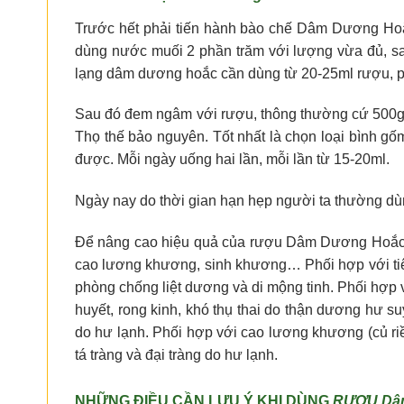
Trước hết phải tiến hành bào chế Dâm Dương Hoắ
dùng nước muối 2 phần trăm với lượng vừa đủ, s
lạng dâm dương hoắc cần dùng từ 20-25ml rượu, ph
Sau đó đem ngâm với rượu, thông thường cứ 500g D
Thọ thế bảo nguyên. Tốt nhất là chọn loại bình 
được. Mỗi ngày uống hai lần, mỗi lần từ 15-20ml.
Ngày nay do thời gian hạn hẹp người ta thường d
Ðể nâng cao hiệu quả của rượu Dâm Dương Hoắc, ng
cao lương khương, sinh khương… Phối hợp với tiê
phòng chống liệt dương và di mộng tinh. Phối hợp 
huyết, rong kinh, khó thụ thai do thận dương hư s
do hư lạnh. Phối hợp với cao lương khương (củ ri
tá tràng và đại tràng do hư lạnh.
NHỮNG ÐIỀU CẦN LƯU Ý KHI DÙNG
RƯỢU Dâ