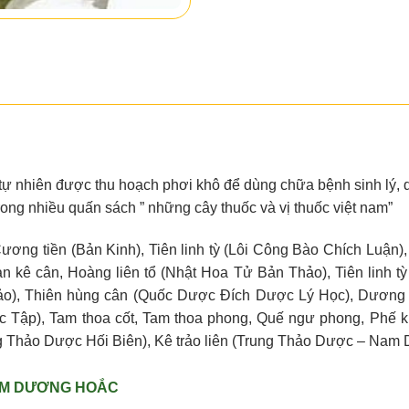
 tự nhiên được thu hoạch phơi khô để dùng chữa bệnh sinh lý, d
ong nhiều quấn sách ” những cây thuốc và vị thuốc việt nam”
ơng tiền (Bản Kinh), Tiên linh tỳ (Lôi Công Bào Chích Luận)
n kê cân, Hoàng liên tổ (Nhật Hoa Tử Bản Thảo), Tiên linh tỳ
o), Thiên hùng cân (Quốc Dược Đích Dược Lý Học), Dương 
Tập), Tam thoa cốt, Tam thoa phong, Quế ngư phong, Phế k
g Thảo Dược Hối Biên), Kê trảo liên (Trung Thảo Dược – Nam 
M DƯƠNG HOẮC