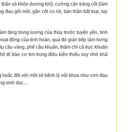
thận và khỏe dương khí), cường cân tráng cốt (làm
au gối mỏi, gân cốt co rút, bán thân bất toại, tay
àm tăng trọng lượng của thùy trước tuyến yên, tinh
c hoạt động của tinh hoàn, qua đó gián tiếp làm hưng
ụ cầu vàng, phế cầu khuẩn, thậm chí cả trực khuẩn
hộ tế bào cơ tim trong điều kiện thiếu oxy nhờ khả
g hoắc đối với một số bệnh lý nội khoa như cơn đau
ăng sinh dục…