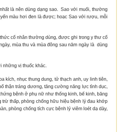
nhất là nên dùng dạng sao. Sao với muối, thường
yển màu hơi đen là được; hoạc Sao với rượu, mỗi
thức cổ nhân thường dùng, được ghi trong y thư cổ
a ngày, mùa thu và mùa đông sau năm ngày là dùng
 những vị thuốc khác.
ích, nhục thung dung, tử thạch anh, uy linh tiên,
 thận tráng dương, tăng cường năng lực tình dục,
 chứng bệnh ở phụ nữ như thống kinh, bế kinh, băng
ng trừ thấp, phòng chống hữu hiệu bệnh lý đau khớp
n, phòng chống tích cực bệnh lý viêm loét dạ dày,