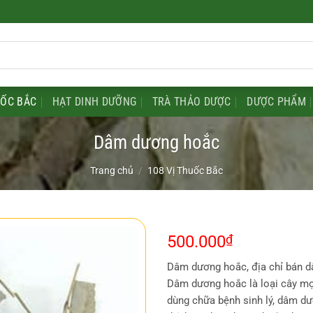
UỐC BẮC
HẠT DINH DƯỠNG
TRÀ THẢO DƯỢC
DƯỢC PHẨM
Dâm dương hoắc
Trang chủ
/
108 Vị Thuốc Bắc
500.000
₫
Dâm dương hoắc, địa chỉ bán 
Dâm dương hoắc là loại cây mọ
dùng chữa bệnh sinh lý, dâm dư