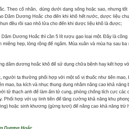
c. Theo cổ nhân, dùng dưới dạng sống hoặc sao, nhưng tốt 
ao Dâm Dương Hoắc cho đến khi khô hết nước, dược liệu chu
un đều rồi sao nhỏ lửa cho đến khi dược liệu khô là được;
âm Dương Hoắc thì cần 5 lít rượu gạo loại một. Ðây là công 
gốm miệng hẹp, lòng rộng để ngâm. Mùa xuân và mùa hạ sau b
ùng dâm dương hoắc khô để sử dụng chữa bệnh hay kết hợp với
ười ta thường phối hợp với một số vị thuốc như tiên mao, ba k
n mao, ba kích và nhục thung dung nhằm nâng cao khả năng bổ
với tử thạch anh để làm ấm tử cung, phòng chống tích cực các
uy. Phối hợp với uy linh tiên để tăng cường khả năng khu pho
ềng) hoặc sinh khương (gừng tươi) để nâng cao khả năng trừ hà
m Dương Hoắc