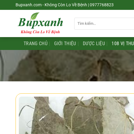
Chuyển
Bupxanh.com - Không Còn Lo Về Bệnh | 0977768823
đến
nội
Tìm
dung
kiếm:
TRANG CHỦ
GIỚI THIỆU
DƯỢC LIỆU
108 VỊ TH