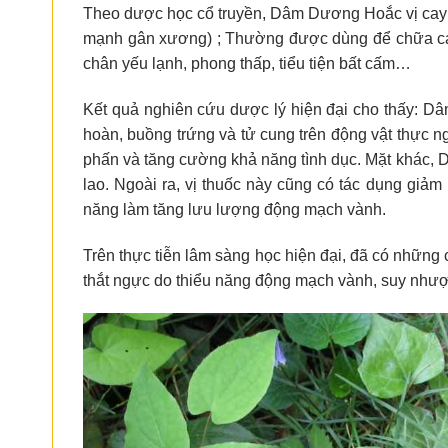
Theo dược học cổ truyền, Dâm Dương Hoắc vị cay n
mạnh gân xương) ; Thường được dùng để chữa các ch
chân yếu lạnh, phong thấp, tiểu tiện bất cấm…
Kết quả nghiên cứu dược lý hiện đại cho thấy: Dâm
hoàn, buồng trứng và tử cung trên động vật thực ngh
phấn và tăng cường khả năng tình dục. Mặt khác, 
lao. Ngoài ra, vị thuốc này cũng có tác dụng giảm
năng làm tăng lưu lượng động mạch vành.
Trên thực tiễn lâm sàng học hiện đại, đã có những
thắt ngực do thiểu năng động mạch vành, suy nhượ