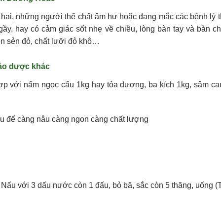
ứ hai, những người thể chất âm hư hoặc đang mắc các bệnh l
ầy, hay có cảm giác sốt nhẹ về chiều, lòng bàn tay và bàn c
iện sẻn đỏ, chất lưỡi đỏ khô…
ảo dược khác
 với nấm ngọc cẩu 1kg hay tỏa dương, ba kích 1kg, sâm cau
ượu để càng nâu càng ngon càng chất lượng
g. Nấu với 3 dấu nước còn 1 đấu, bỏ bã, sắc còn 5 thăng, uống