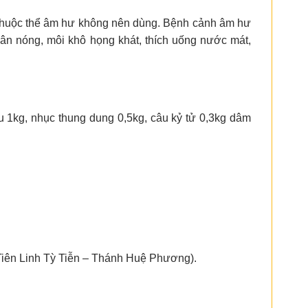
ý thuộc thể âm hư không nên dùng. Bệnh cảnh âm hư
hân nóng, môi khô họng khát, thích uống nước mát,
 1kg, nhục thung dung 0,5kg, câu kỷ tử 0,3kg dâm
 (Tiên Linh Tỳ Tiễn – Thánh Huệ Phương).