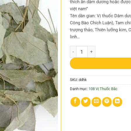
thích ăn dâm dương hoắc được g
việt nam”
Tên dân gian: Vị thuốc Dâm dươn
Công Bào Chích Luận), Tam chi 
trượng thảo, Thiên lưỡng kim, 
linh…
Dâm dương hoắc số lượng
SKU:
ddhk
Danh mục:
108 Vị Thuốc Bắc