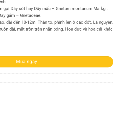
ệnh.
n gọi Dây sót hay Dây mấu – Gnetum montanum Markgr.
 Dây gắm – Gnetaceae.
, dài đến 10-12m. Thân to, phình lên ở các đốt. Lá nguyên,
thuôn dài, mặt tròn trên nhẵn bóng. Hoa đực và hoa cái khác
lượng
Mua ngay