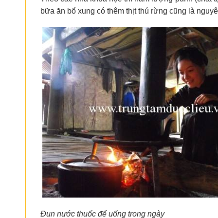
bữa ăn bổ xung có thêm thịt thú rừng cũng là ngu
Đun nước thuốc để uống trong ngày