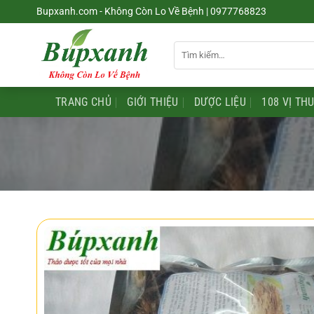
Chuyển
Bupxanh.com - Không Còn Lo Về Bệnh | 0977768823
đến
nội
Tìm
dung
kiếm:
TRANG CHỦ
GIỚI THIỆU
DƯỢC LIỆU
108 VỊ TH