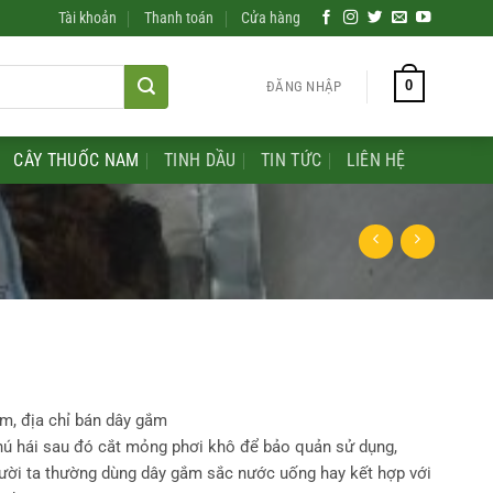
Tài khoản
Thanh toán
Cửa hàng
0
ĐĂNG NHẬP
CÂY THUỐC NAM
TINH DẦU
TIN TỨC
LIÊN HỆ
m, địa chỉ bán dây gắm
hú hái sau đó cắt mỏng phơi khô để bảo quản sử dụng,
ười ta thường dùng dây gắm sắc nước uống hay kết hợp với