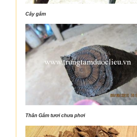
Cây gắm
Thân Gắm
tươi chưa phơi