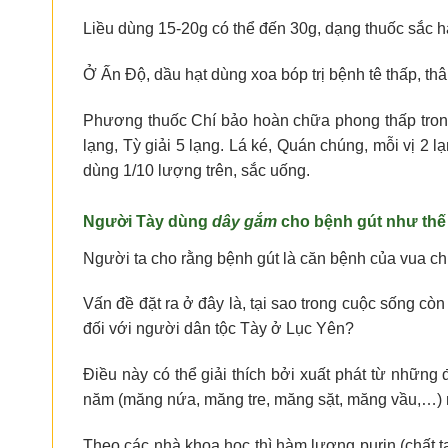
Liều dùng 15-20g có thể đến 30g, dạng thuốc sắc 
Ở Ấn Độ, dầu hạt dùng xoa bóp trị bệnh tê thấp, thân
Phương thuốc Chí bảo hoàn chữa phong thấp trong B
lạng, Tỳ giải 5 lạng. Lá ké, Quán chúng, mỗi vị 2
dùng 1/10 lượng trên, sắc uống.
Người Tày dùng
dây gắm
cho bệnh gút như thế
Người ta cho rằng bệnh gút là căn bệnh của vua c
Vấn đề đặt ra ở đây là, tại sao trong cuộc sống c
đối với người dân tộc Tày ở Lục Yên?
Điều này có thể giải thích bởi xuất phát từ nhữ
năm (măng nứa, măng tre, măng sặt, măng vầu,…)
Theo các nhà khoa học thì hàm lượng purin (chất tạ