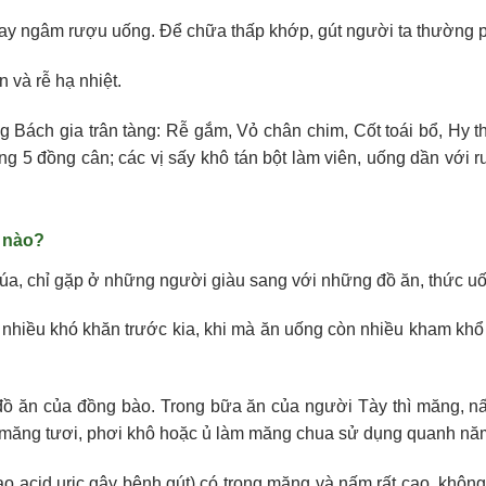
hay ngâm rượu uống. Để chữa thấp khớp, gút người ta thường p
 và rễ hạ nhiệt.
ách gia trân tàng: Rễ gắm, Vỏ chân chim, Cốt toái bổ, Hy thi
 lạng 5 đồng cân; các vị sấy khô tán bột làm viên, uống dần 
 nào?
húa, chỉ gặp ở những người giàu sang với những đồ ăn, thức u
òn nhiều khó khăn trước kia, khi mà ăn uống còn nhiều kham khổ
ng đồ ăn của đồng bào. Trong bữa ăn của người Tày thì măng,
 măng tươi, phơi khô hoặc ủ làm măng chua sử dụng quanh nă
o acid uric gây bệnh gút) có trong măng và nấm rất cao, không 