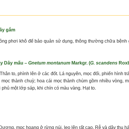
dây gắm
 mỏng phơi khô để bảo quản sử dụng, thông thường chữa bệnh
.
ay Dây mấu –
Gnetum montanum
Markgr. (
G. scandens
Roxb
ân to, phình lên ở các đốt. Lá nguyên, mọc đối, phiến hình trá
ực mọc thành chuỳ; hoa cái mọc thành chùm gồm nhiều vòng, m
hủ một lớp sáp, khi chín có màu vàng. Hạt to.
ương, mọc hoang ở rừng núi, leo lên rất cao. Rễ và dây thu há