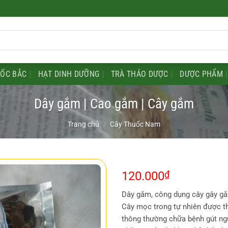
UỐC BẮC
HẠT DINH DƯỠNG
TRÀ THẢO DƯỢC
DƯỢC PHẨM
Dây gắm | Cao gắm | Cây gắm
Trang chủ
/
Cây Thuốc Nam
120.000
₫
Dây gắm, công dụng cây gây gắ
Cây mọc trong tự nhiên được t
thông thường chữa bệnh gút ng