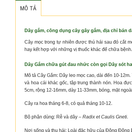
MÔ TẢ
Dây gắm, công dụng cây gây gắm, địa chỉ bán 
Cây mọc trong tự nhiên được thú hái sau đó cắt
hay kết hợp với những vị thuốc khác để chữa bệnh
Dây Gắm chữa gút đau nhức còn gọi Dây sót h
Mô tả Cây Gắm: Dây leo mọc cao, dài đến 10-12m. Th
và hoa cái khác gốc, tập trung thành nón. Hoa đ
5cm, rộng 12-16mm, dày 11-33mm, bóng, mặt ngoài p
Cây ra hoa tháng 6-8, có quả tháng 10-12.
Bộ phận dùng: Rễ và dây –
Radix et Caulis Gneti.
Nơi sống và thu hái: Loài đặc hữu của Đông Đông D