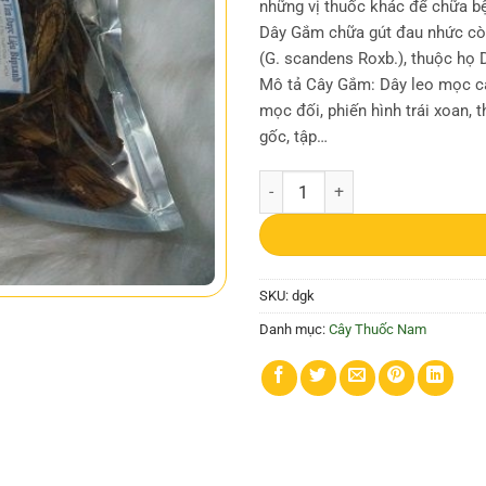
những vị thuốc khác để chữa b
Dây Gắm chữa gút đau nhức cò
(G. scandens Roxb.), thuộc họ
Mô tả Cây Gắm: Dây leo mọc cao
mọc đối, phiến hình trái xoan, 
gốc, tập…
Dây gắm | Cao gắm | Cây gắm số 
SKU:
dgk
Danh mục:
Cây Thuốc Nam