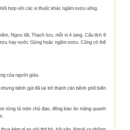
hối hợp với các vị thuốc khác ngâm rượu uống.
êm, Ngưu tất, Thạch lựu, mỗi vị 4 lạng, Cẩu tích 8
với rượu hay nước Gừng hoặc ngâm rượu. Cũng có thể
ống của người giàu.
 nhưng bệnh gút đã lại trở thành căn bệnh phổ biến
 nấm rừng là món chủ đạo, đồng bào ăn măng quanh
m.
thua kém gì so với thịt bò, hải sản. Ngoài ra những