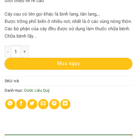
Giới thiệu về rễ cau
Cây cau có tên gọi khác là bình lang, tân lang,…
Được trồng phổ biến ở nhiều nơi, nhất là ở các vùng nông thôn.
Các bộ phận của cây đều được sử dụng làm thuốc chữa bệnh.
Chữa bệnh lấy…
Địa chỉ bán rễ cau khô - Mua rễ cau ở đâu tốt số lượng
Mua ngay
SKU:
rck
Danh mục:
Dược Liệu Quý