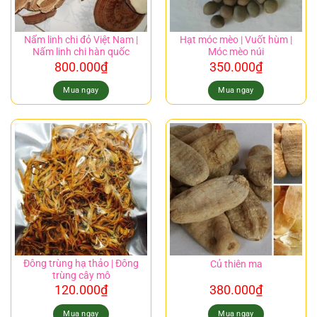
Nấm linh chi đỏ Việt Nam |
Hạt móc mèo | Vuốt hùm |
Nấm linh chi hàn quốc
Móc mèo núi
800.000
₫
350.000
₫
Mua ngay
Mua ngay
Đông trùng hạ thảo | Đông
Củ thiên ma
trùng cây mô
120.000
₫
380.000
₫
Mua ngay
Mua ngay