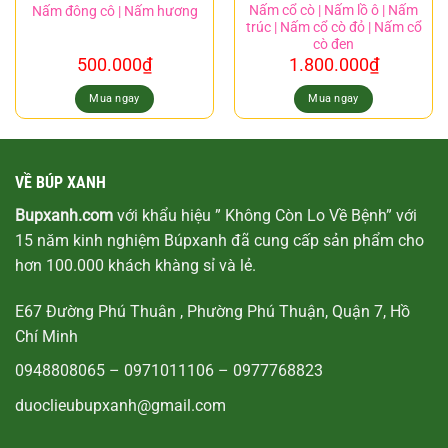
Nấm cổ cò | Nấm lồ ô | Nấm
Nấm đông cô | Nấm hương
trúc | Nấm cổ cò đỏ | Nấm cổ
cò đen
500.000
₫
1.800.000
₫
Mua ngay
Mua ngay
VỀ BÚP XANH
Bupxanh.com
với khẩu hiệu ” Không Còn Lo Về Bệnh” với
15 năm kinh nghiệm Búpxanh đã cung cấp sản phẩm cho
hơn 100.000 khách khàng sỉ và lẻ.
E67 Đường Phú Thuân , Phường Phú Thuận, Quận 7, Hồ
Chí Minh
0948808065
–
0971011106
–
0977768823
duoclieubupxanh@gmail.com