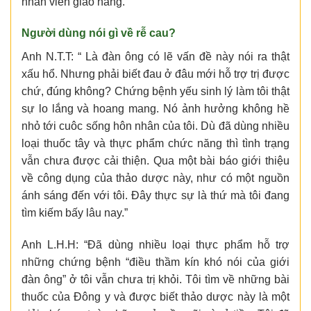
nhân viên giao hàng.
Người dùng nói gì về rễ cau?
Anh N.T.T: “ Là đàn ông có lẽ vấn đề này nói ra thật
xấu hổ. Nhưng phải biết đau ở đâu mới hỗ trợ trị được
chứ, đúng không? Chứng bệnh yếu sinh lý làm tôi thật
sự lo lắng và hoang mang. Nó ảnh hưởng không hề
nhỏ tới cuôc sống hôn nhân của tôi. Dù đã dùng nhiều
loại thuốc tây và thực phẩm chức năng thì tình trạng
vẫn chưa được cải thiện. Qua một bài báo giới thiệu
về công dụng của thảo dược này, như có một nguồn
ánh sáng đến với tôi. Đây thực sự là thứ mà tôi đang
tìm kiếm bấy lâu nay.”
Anh L.H.H: “Đã dùng nhiều loại thực phẩm hỗ trợ
những chứng bệnh “điều thầm kín khó nói của giới
đàn ông” ở tôi vẫn chưa trị khỏi. Tôi tìm về những bài
thuốc của Đông y và được biết thảo dược này là một