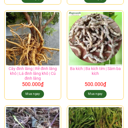
Cây đinh lăng | Rễ đinh lăng
Ba kích | Ba kích tím | Sâm ba
khô | Lá đinh lăng khô | Củ
kích
đinh lăng
500.000
₫
500.000
₫
Mua ngay
Mua ngay