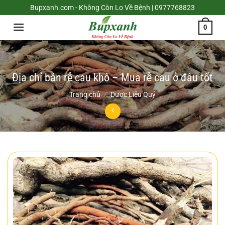
Chuyển
Bupxanh.com - Không Còn Lo Về Bệnh | 0977768823
đến
0
nội
dung
Địa chỉ bán rễ cau khô – Mua rễ cau ở đâu tốt
Trang chủ
/
Dược Liệu Quý