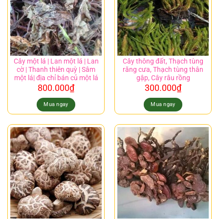
Cây một lá | Lan một lá | Lan
Cây thông đất, Thạch tùng
cờ | Thanh thiên quỳ | Sâm
răng cưa, Thạch tùng thân
một lá| địa chỉ bán củ một lá
gập, Cây râu rồng
800.000
₫
300.000
₫
Mua ngay
Mua ngay