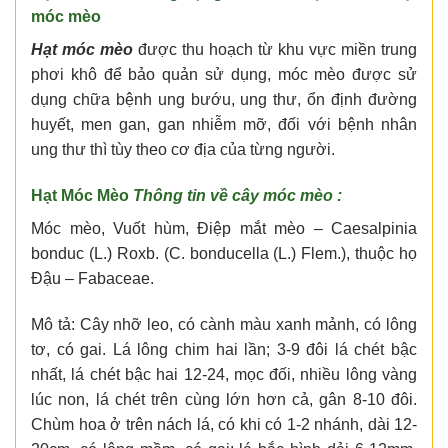
móc mèo
Hạt móc mèo
được thu hoạch từ khu vực miền trung
phơi khô để bảo quản sử dụng, móc mèo được sử
dụng chữa bệnh ung bướu, ung thư, ổn định đường
huyết, men gan, gan nhiễm mỡ, đối với bệnh nhân
ung thư thì tùy theo cơ địa của từng người.
Hạt Móc Mèo
Thông tin về cây móc mèo :
Móc mèo, Vuốt hùm, Điệp mắt mèo – Caesalpinia
bonduc (L.) Roxb. (C. bonducella (L.) Flem.), thuộc họ
Ðậu – Fabaceae.
Mô tả: Cây nhỡ leo, có cành màu xanh mảnh, có lông
tơ, có gai. Lá lông chim hai lần; 3-9 đôi lá chét bậc
nhất, lá chét bậc hai 12-24, mọc đối, nhiều lông vàng
lúc non, lá chét trên cùng lớn hơn cả, gân 8-10 đôi.
Chùm hoa ở trên nách lá, có khi có 1-2 nhánh, dài 12-