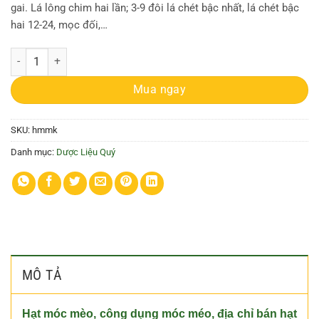
gai. Lá lông chim hai lần; 3-9 đôi lá chét bậc nhất, lá chét bậc
hai 12-24, mọc đối,…
Hạt móc mèo | Vuốt hùm | Móc mèo núi số lượng
Mua ngay
SKU:
hmmk
Danh mục:
Dược Liệu Quý
MÔ TẢ
Hạt móc mèo, công dụng móc méo, địa chỉ bán hạt