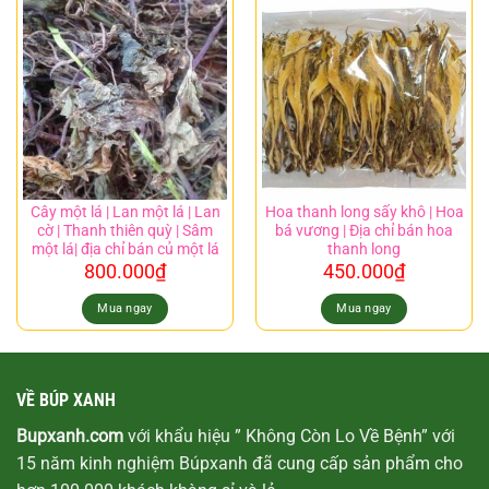
Cây một lá | Lan một lá | Lan
Hoa thanh long sấy khô | Hoa
cờ | Thanh thiên quỳ | Sâm
bá vương | Địa chỉ bán hoa
một lá| địa chỉ bán củ một lá
thanh long
800.000
₫
450.000
₫
Mua ngay
Mua ngay
VỀ BÚP XANH
Bupxanh.com
với khẩu hiệu ” Không Còn Lo Về Bệnh” với
15 năm kinh nghiệm Búpxanh đã cung cấp sản phẩm cho