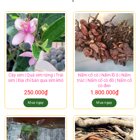
Cây sim | Quả sim rừng | Trái
Nấm cổ cò | Nấm lồ ô | Nấm
sim | Địa chỉ bán qua sim khô
trúc | Nấm cổ cò đỏ | Nấm cổ
cò đen
250.000
₫
1.800.000
₫
Mua ngay
Mua ngay