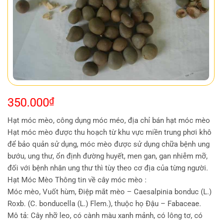
350.000
₫
Hạt móc mèo, công dụng móc méo, địa chỉ bán hạt móc mèo
Hạt móc mèo được thu hoạch từ khu vực miền trung phơi khô
để bảo quản sử dụng, móc mèo được sử dụng chữa bệnh ung
bướu, ung thư, ổn định đường huyết, men gan, gan nhiễm mỡ,
đối với bệnh nhân ung thư thì tùy theo cơ địa của từng người.
Hạt Móc Mèo Thông tin về cây móc mèo :
Móc mèo, Vuốt hùm, Điệp mắt mèo – Caesalpinia bonduc (L.)
Roxb. (C. bonducella (L.) Flem.), thuộc họ Ðậu – Fabaceae.
Mô tả: Cây nhỡ leo, có cành màu xanh mảnh, có lông tơ, có