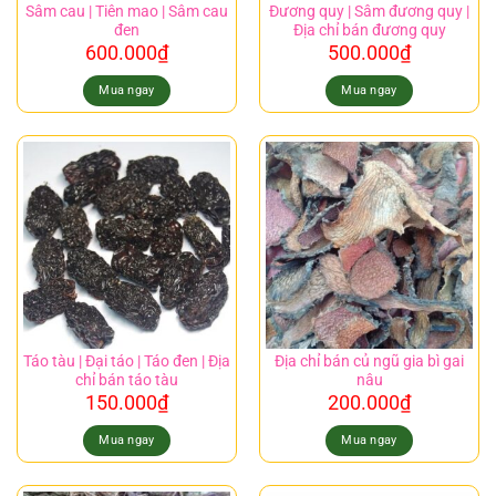
Sâm cau | Tiên mao | Sâm cau
Đương quy | Sâm đương quy |
đen
Địa chỉ bán đương quy
600.000
₫
500.000
₫
Mua ngay
Mua ngay
Táo tàu | Đại táo | Táo đen | Địa
Địa chỉ bán củ ngũ gia bì gai
chỉ bán táo tàu
nâu
150.000
₫
200.000
₫
Mua ngay
Mua ngay