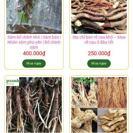
Sâm bố chính khô | Sâm báo |
Địa chỉ bán rễ cau khô – Mua
Nhân sâm phú yên | Bố chính
rễ cau ở đâu tốt
sâm
400.000
₫
250.000
₫
Mua ngay
Mua ngay