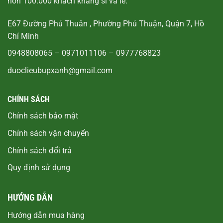
hơn 100.000 khách khàng sỉ và lẻ.
E67 Đường Phú Thuân , Phường Phú Thuận, Quận 7, Hồ
Chí Minh
0948808065
–
0971011106
–
0977768823
duoclieubupxanh@gmail.com
CHÍNH SÁCH
Chính sách bảo mật
Chính sách vận chuyển
Chính sách đổi trả
Quy định sử dụng
HƯỚNG DẪN
Hướng dẫn mua hàng