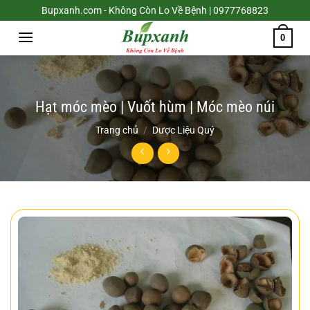
Chuyển
Bupxanh.com - Không Còn Lo Về Bệnh | 0977768823
đến
0
nội
dung
Hạt móc mèo | Vuốt hùm | Móc mèo núi
Trang chủ
/
Dược Liệu Quý