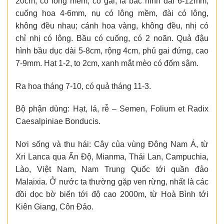
20cm, có lông mềm, có gai; lá bắc hình dải 6-12mm,
cuống hoa 4-6mm, nụ có lông mềm, đài có lông,
không đều nhau; cánh hoa vàng, không đều, nhị có
chỉ nhị có lông. Bầu có cuống, có 2 noãn. Quả đậu
hình bầu dục dài 5-8cm, rộng 4cm, phủ gai đứng, cao
7-9mm. Hạt 1-2, to 2cm, xanh mắt mèo có đốm sậm.
Ra hoa tháng 7-10, có quả tháng 11-3.
Bộ phận dùng: Hạt, lá, rễ – Semen, Folium et Radix
Caesalpiniae Bonducis.
Nơi sống và thu hái: Cây của vùng Ðông Nam Á, từ
Xri Lanca qua Ấn Ðộ, Mianma, Thái Lan, Campuchia,
Lào, Việt Nam, Nam Trung Quốc tới quần đảo
Malaixia. Ở nước ta thường gặp ven rừng, nhất là các
đồi dọc bờ biển tới độ cao 2000m, từ Hoà Bình tới
Kiên Giang, Côn Ðảo.