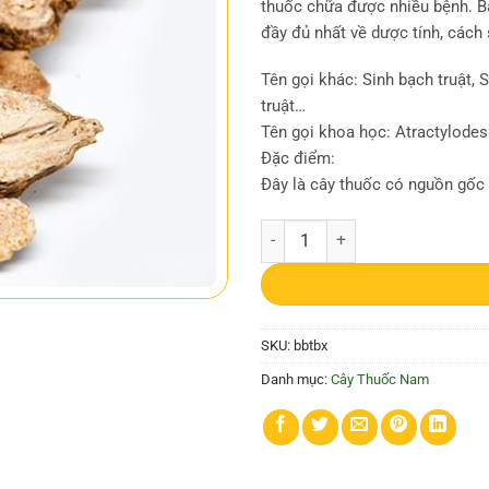
thuốc chữa được nhiều bệnh. Bà
đầy đủ nhất về dược tính, cách 
Tên gọi khác: Sinh bạch truật, 
truật…
Tên gọi khoa học: Atractylode
Đặc điểm:
Đây là cây thuốc có nguồn gốc
Bạch truật | Bạch truật chữa bệnh 
SKU:
bbtbx
Danh mục:
Cây Thuốc Nam