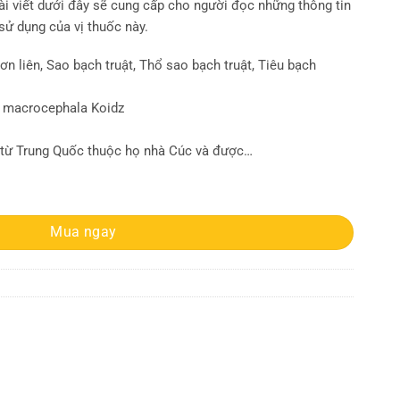
i viết dưới đây sẽ cung cấp cho người đọc những thông tin
sử dụng của vị thuốc này.
Sơn liên, Sao bạch truật, Thổ sao bạch truật, Tiêu bạch
s macrocephala Koidz
 từ Trung Quốc thuộc họ nhà Cúc và được…
gì | Địa chỉ bán bạch truật số lượng
Mua ngay