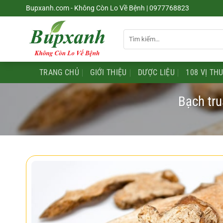
Chuyển
Bupxanh.com - Không Còn Lo Về Bệnh | 0977768823
đến
nội
Tìm
dung
kiếm:
TRANG CHỦ
GIỚI THIỆU
DƯỢC LIỆU
108 VỊ TH
Bạch tru