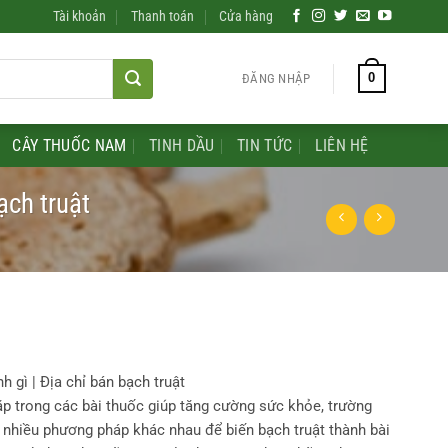
Tài khoản
Thanh toán
Cửa hàng
0
ĐĂNG NHẬP
CÂY THUỐC NAM
TINH DẦU
TIN TỨC
LIÊN HỆ
ạch truật
h gì | Địa chỉ bán bạch truật
gặp trong các bài thuốc giúp tăng cường sức khỏe, trường
ất nhiều phương pháp khác nhau để biến bạch truật thành bài