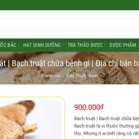
UỐC BẮC
HẠT DINH DƯỠNG
TRÀ THẢO DƯỢC
DƯỢC PHẨM
ật | Bạch truật chữa bệnh gì | Địa chỉ bán b
Trang chủ
/
Cây Thuốc Nam
900.000
₫
Bạch truật | Bạch truật chữa bện
Bạch truật là vị thuốc thường 
thọ. Nhưng ít ai biết rằng có r