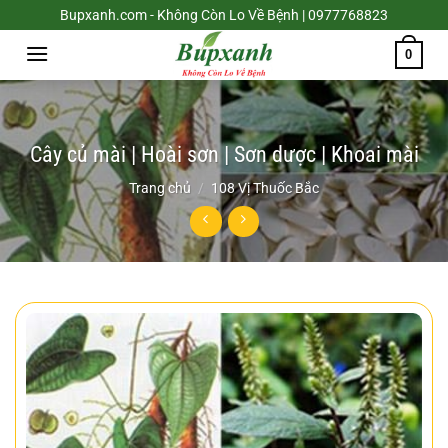
Chuyển
Bupxanh.com - Không Còn Lo Về Bệnh | 0977768823
đến
0
nội
dung
Cây củ mài | Hoài sơn | Sơn dược | Khoai mài
Trang chủ
/
108 Vị Thuốc Bắc