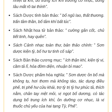
nhiệt tà khí, bổ trung ích khí trưởng cơ nhục, uống
lâu mắt rõ tai thính”.
Sách Dược tính bản thảo:
” bổ ngũ lao, thất thương.
trấn tâm thần, bổ tâm khí bất túc”.
Sách Nhật hoa tử bản thảo:
” cường gân cốt,. chủ
tiết tinh, hay quên”.
Sách Cảnh nhạc toàn thư, bản thảo chính: ” Sơn
dược kiện tỳ, bổ hư tư tinh cố sáp”.
Sách Bản thảo cương mục:
” ích thận khí, kiện tỳ vị,
cầm tả lî, hóa đờm diện, nhuận bì mao”.
Sách Dược phẩm hóa nghĩa:
” Sơn dược ôn bổ mà
không tụ, hơi thơm mà không táo, tác dụng điều
phế, trị phế hư cửu khái, trợ tỳ trị tỳ hư phúc tả, thích
nằm, chân tay mệt mỏi, vị ngọt bổ dương, có tác
dụng bổ trung ích khí, ôn dưỡng cơ nhục, là vị
thuốc chủ yếu của hai tạng Tỳ, Phế”.