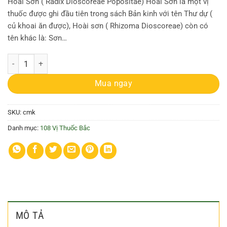
Hoài Sơn ( Radix Dioscoreae Popositae) Hoài Sơn là một vị
thuốc được ghi đầu tiên trong sách Bản kinh với tên Thư dự (
củ khoai ăn được), Hoài sơn ( Rhizoma Dioscoreae) còn có
tên khác là: Sơn…
Cây củ mài | Hoài sơn | Sơn dược | Khoai mài số lượng
Mua ngay
SKU:
cmk
Danh mục:
108 Vị Thuốc Bắc
MÔ TẢ