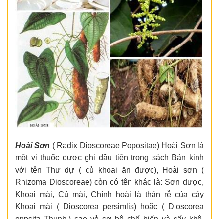
Hoài Sơn
( Radix Dioscoreae Popositae) Hoài Sơn là
một vị thuốc được ghi đầu tiên trong sách Bản kinh
với tên Thư dự ( củ khoai ăn được), Hoài sơn (
Rhizoma Dioscoreae) còn có tên khác là: Sơn dược,
Khoai mài, Củ mài, Chính hoài là thân rễ của cây
Khoai mài ( Dioscorea persimlis) hoặc ( Dioscorea
oppsita Thunb,) cạo vỏ sơ bộ chế biến và sấy khô,