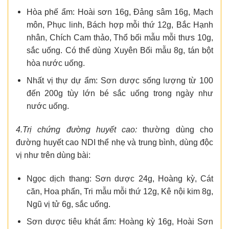
Hòa phế ẩm: Hoài sơn 16g, Đảng sâm 16g, Mạch
môn, Phục linh, Bách hợp mỗi thứ 12g, Bắc Hạnh
nhân, Chích Cam thảo, Thổ bối mẫu mỗi thưs 10g,
sắc uống. Có thể dùng Xuyên Bối mẫu 8g, tán bột
hòa nước uống.
Nhất vị thự dự ẩm: Sơn dược sống lượng từ 100
đến 200g tùy lớn bé sắc uống trong ngày như
nước uống.
4.Trị chứng đường huyết cao:
thường dùng cho
đường huyết cao NDI thể nhẹ và trung bình, dùng độc
vị như trên dùng bài:
Ngọc dịch thang: Sơn dược 24g, Hoàng kỳ, Cát
căn, Hoa phấn, Tri mẫu mỗi thứ 12g, Kê nội kim 8g,
Ngũ vị tử 6g, sắc uống.
Sơn dược tiêu khát ẩm: Hoàng kỳ 16g, Hoài Sơn