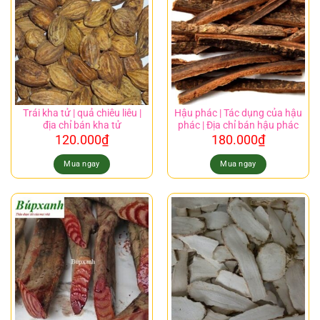
Trái kha tử | quả chiêu liêu |
Hậu phác | Tác dụng của hậu
địa chỉ bán kha tử
phác | Địa chỉ bán hậu phác
120.000
₫
180.000
₫
Mua ngay
Mua ngay