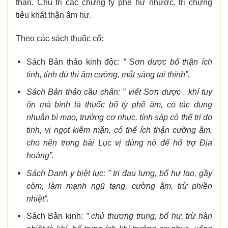
thận. Chủ trị các chứng tỳ phế hư nhược, trị chứng
tiêu khát thận âm hư.
Theo các sách thuốc cổ:
Sách Bản thảo kinh độc:
” Sơn dược bổ thận ích
tinh, tinh đủ thì âm cường, mắt sáng tai thính”.
Sách Bản thảo cầu chân: ” viết Sơn dược . khí tuy
ôn mà bình là thuốc bổ tỳ phế âm, có tác dụng
nhuận bì mao, trưởng cơ nhục. tính sáp có thể trị do
tinh, vị ngọt kiêm mặn, có thể ích thận cường âm,
cho nên trong bài Lục vị dùng nó để hổ trợ Địa
hoàng”.
Sách Danh y biệt lục: ” trị đau lưng, bổ hư lao, gầy
còm, làm mạnh ngũ tạng, cường âm, trừ phiền
nhiệt”.
Sách Bản kinh:
” chủ thương trung, bổ hư, trừ hàn