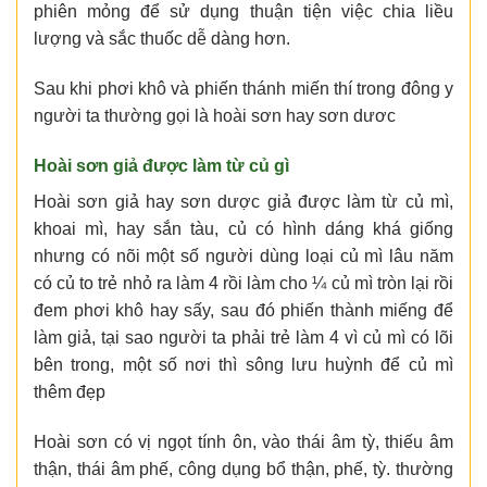
phiên mỏng để sử dụng thuận tiện việc chia liều
lượng và sắc thuốc dễ dàng hơn.
Sau khi phơi khô và phiến thánh miến thí trong đông y
người ta thường gọi là hoài sơn hay sơn dươc
Hoài sơn giả được làm từ củ gì
Hoài sơn giả hay sơn dược giả được làm từ củ mì,
khoai mì, hay sắn tàu, củ có hình dáng khá giống
nhưng có nõi một số người dùng loại củ mì lâu năm
có củ to trẻ nhỏ ra làm 4 rồi làm cho ¼ củ mì tròn lại rồi
đem phơi khô hay sấy, sau đó phiến thành miếng để
làm giả, tại sao người ta phải trẻ làm 4 vì củ mì có lõi
bên trong, một số nơi thì sông lưu huỳnh để củ mì
thêm đẹp
Hoài sơn có vị ngọt tính ôn, vào thái âm tỳ, thiếu âm
thận, thái âm phế, công dụng bổ thận, phế, tỳ. thường