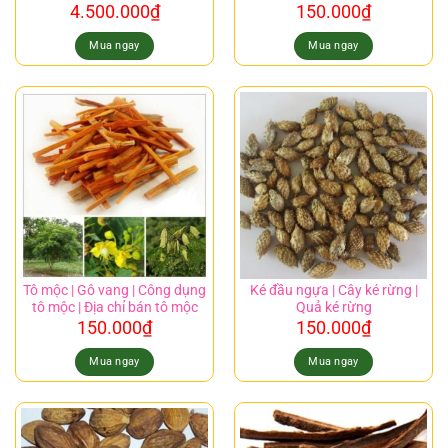
4.500.000
₫
150.000
₫
Mua ngay
Mua ngay
Tô mộc | Gô vang | Công dụng
Ké đầu ngựa | Cây ké rừng |
tô mộc | Địa chỉ bán tô mộc
Quả ké rừng
150.000
₫
150.000
₫
Mua ngay
Mua ngay