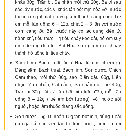
khấu 30g, Trần bì, Sa nhân mỗi thứ 20g. Ba vị sau
sắc lấy nước, các vị khác tán bột mịn hòa với nước
thuốc cùng ít mật đường làm thành dạng cốm. Trẻ
em mỗi lần uống 6 – 12g, chia 2 – 3 lần với nước
cơm càng tốt. Bài thuốc này có tác dụng kiện tỳ,
hành khí, tiêu thực. Trị tiêu chảy kéo dài, trẻ em suy
dinh dưỡng đều tốt. Bột Hoài sơn gia nước khuấy
thành hồ uống trị tiêu chảy.
Sâm Linh Bạch truật tán ( Hòa tể cục phương):
Đảng sâm, Bạch truật, Bạch linh, Sơn dược, Chích
Cam thảo, mỗi thứ 80g, sao Biển đậu 60g, Liên
nhục, Ý dĩ nhân, Cát cánh, Sa nhân mỗi thứ 40g,
Trần bì 30g, tất cả tán bột mịn trộn đều, mỗi lần
uống 8 – 12g ( trẻ em bớt lượng), với nước sôi
nguội, hoặc làm thuốc thang sắc uống.
Sơn dược 15g, Dĩ nhân 10g tán bột mịn, dùng 1 cái
gan gà cắt nhỏ với dao tre trộn thuốc, thêm ít dấm