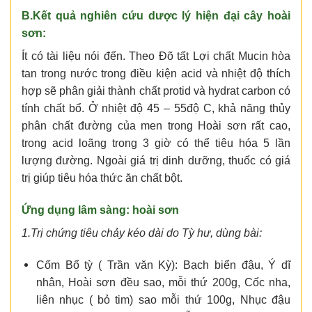
B.Kết quả nghiên cứu dược lý hiện đại cây hoài
sơn:
Ít có tài liệu nói đến. Theo Đõ tất Lợi chất Mucin hòa
tan trong nước trong điều kiện acid và nhiệt độ thích
hợp sẽ phân giải thành chất protid và hydrat carbon có
tính chất bổ. Ở nhiệt độ 45 – 55độ C, khả năng thủy
phân chất đường của men trong Hoài sơn rất cao,
trong acid loãng trong 3 giờ có thể tiêu hóa 5 lần
lượng đường. Ngoài giá trị dinh dưỡng, thuốc có giá
trị giúp tiêu hóa thức ăn chất bột.
Ứng dụng lâm sàng: hoài sơn
1.Trị chứng tiêu chảy kéo dài do Tỳ hư, dùng bài:
Cốm Bổ tỳ ( Trần văn Kỳ): Bạch biển đậu, Ý dĩ
nhân, Hoài sơn đều sao, mỗi thứ 200g, Cốc nha,
liên nhục ( bỏ tim) sao mỗi thứ 100g, Nhục đậu