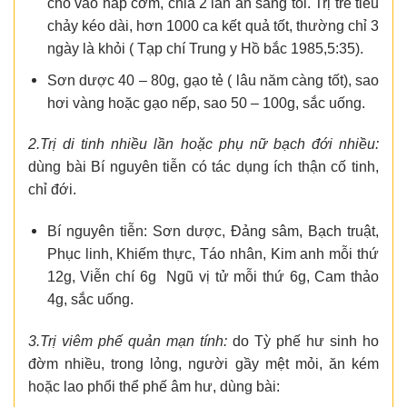
cho vào hấp cơm, chia 2 lần ăn sáng tối. Trị trẻ tiêu
chảy kéo dài, hơn 1000 ca kết quả tốt, thường chỉ 3
ngày là khỏi ( Tạp chí Trung y Hồ bắc 1985,5:35).
Sơn dược 40 – 80g, gạo tẻ ( lâu năm càng tốt), sao
hơi vàng hoặc gạo nếp, sao 50 – 100g, sắc uống.
2.Trị di tinh nhiều lần hoặc phụ nữ bạch đới nhiều:
dùng bài Bí nguyên tiễn có tác dụng ích thận cố tinh,
chỉ đới.
Bí nguyên tiễn: Sơn dược, Đảng sâm, Bạch truật,
Phục linh, Khiếm thực, Táo nhân, Kim anh mỗi thứ
12g, Viễn chí 6g Ngũ vị tử mỗi thứ 6g, Cam thảo
4g, sắc uống.
3.Trị viêm phế quản mạn tính:
do Tỳ phế hư sinh ho
đờm nhiều, trong lỏng, người gầy mệt mỏi, ăn kém
hoặc lao phổi thể phế âm hư, dùng bài: