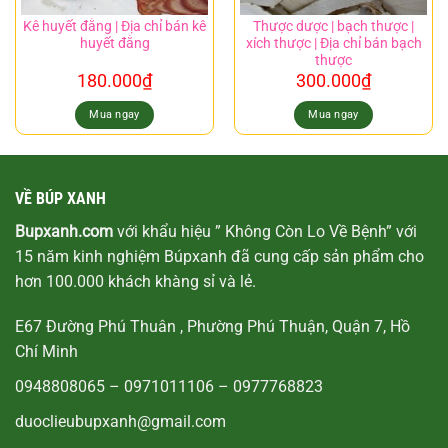
Kê huyết đằng | Địa chỉ bán kê
Thược dược | bạch thược |
huyết đằng
xích thược | Địa chỉ bán bạch
thược
180.000
₫
300.000
₫
Mua ngay
Mua ngay
VỀ BÚP XANH
Bupxanh.com
với khẩu hiệu ” Không Còn Lo Về Bệnh” với
15 năm kinh nghiệm Búpxanh đã cung cấp sản phẩm cho
hơn 100.000 khách khàng sỉ và lẻ.
E67 Đường Phú Thuân , Phường Phú Thuận, Quận 7, Hồ
Chí Minh
0948808065
–
0971011106
–
0977768823
duoclieubupxanh@gmail.com