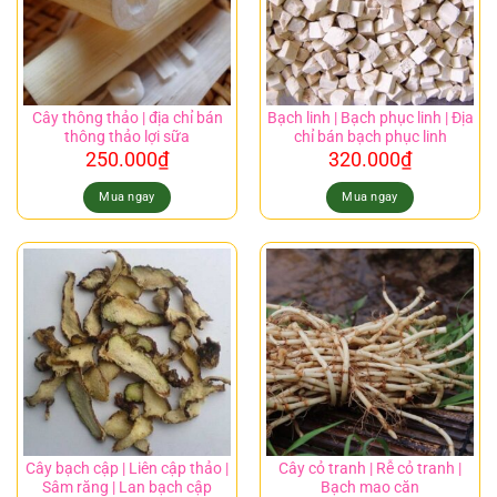
Cây thông thảo | địa chỉ bán
Bạch linh | Bạch phục linh | Địa
thông thảo lợi sữa
chỉ bán bạch phục linh
250.000
₫
320.000
₫
Mua ngay
Mua ngay
Cây bạch cập | Liên cập thảo |
Cây cỏ tranh | Rễ cỏ tranh |
Sâm răng | Lan bạch cập
Bạch mao căn