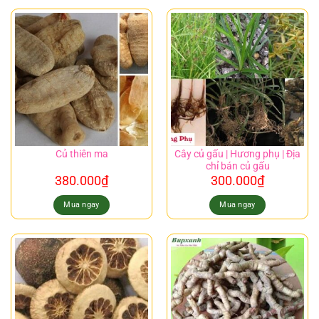
Cây củ gấu | Hương phụ | Địa
Củ thiên ma
chỉ bán củ gấu
380.000
₫
300.000
₫
Mua ngay
Mua ngay