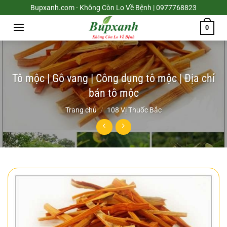
Chuyển
Bupxanh.com - Không Còn Lo Về Bệnh | 0977768823
đến
0
nội
dung
Tô mộc | Gô vang | Công dụng tô mộc | Địa chỉ
bán tô mộc
Trang chủ
/
108 Vị Thuốc Bắc