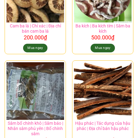
Cam ba lá | Chỉ xác | Địa chỉ
Ba kích | Ba kích tím | Sâm ba
bán cam ba lá
kích
200.000
₫
500.000
₫
Mua ngay
Mua ngay
Sâm bố chính khô | Sâm báo |
Hậu phác | Tác dụng của hậu
Nhân sâm phú yên | Bố chính
phác | Địa chỉ bán hậu phác
sâm