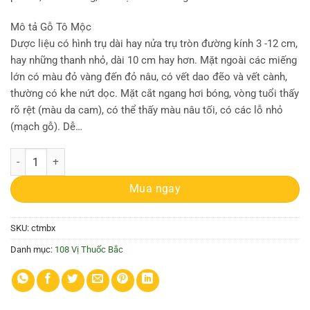
Mô tả Gỗ Tô Mộc
Dược liệu có hình trụ dài hay nửa trụ tròn đường kính 3 -12 cm,
hay những thanh nhỏ, dài 10 cm hay hơn. Mặt ngoài các miếng
lớn có màu đỏ vàng đến đỏ nâu, có vết dao đẽo và vết cành,
thường có khe nứt dọc. Mặt cắt ngang hơi bóng, vòng tuổi thấy
rõ rệt (màu da cam), có thể thấy màu nâu tối, có các lỗ nhỏ
(mạch gỗ). Dễ…
Tô mộc | Gô vang | Công dụng tô mộc | Địa chỉ bán tô mộc số lượng
Mua ngay
SKU:
ctmbx
Danh mục:
108 Vị Thuốc Bắc