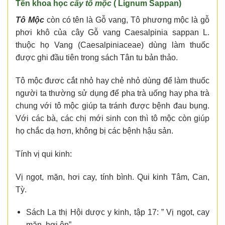
Tên khoa học
cây tô mộc
( Lignum Sappan)
Tô Mộc
còn có tên là Gỗ vang, Tô phương mộc là gỗ
phơi khô của cây Gỗ vang Caesalpinia sappan L.
thuộc họ Vang (Caesalpiniaceae) dùng làm thuốc
được ghi đầu tiên trong sách Tân tu bản thảo.
Tô mộc đươc cắt nhỏ hay chẻ nhỏ dùng để làm thuốc
người ta thường sử dụng để pha trà uống hay pha trà
chung với tô mộc giúp ta tránh được bệnh đau bụng.
Với các bà, các chị mới sinh con thì tô mộc còn giúp
họ chắc dạ hơn, không bị các bệnh hậu sản.
Tính vị qui kinh:
Vị ngọt, mặn, hơi cay, tính bình. Qui kinh Tâm, Can,
Tỳ.
Sách La thị Hội dược y kinh, tập 17: ” Vị ngọt, cay
mặn, hơi ôn”.