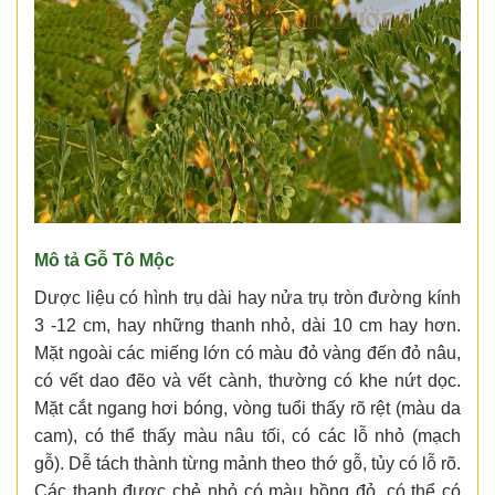
Mô tả Gỗ Tô Mộc
Dược liệu có hình trụ dài hay nửa trụ tròn đường kính
3 -12 cm, hay những thanh nhỏ, dài 10 cm hay hơn.
Mặt ngoài các miếng lớn có màu đỏ vàng đến đỏ nâu,
có vết dao đẽo và vết cành, thường có khe nứt dọc.
Mặt cắt ngang hơi bóng, vòng tuổi thấy rõ rệt (màu da
cam), có thể thấy màu nâu tối, có các lỗ nhỏ (mạch
gỗ). Dễ tách thành từng mảnh theo thớ gỗ, tủy có lỗ rõ.
Các thanh được chẻ nhỏ có màu hồng đỏ, có thể có