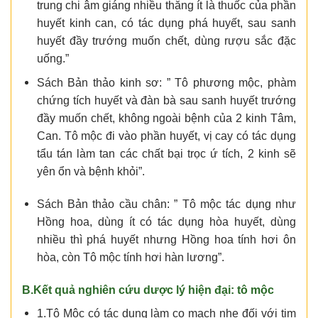
trung chi âm giáng nhiều thăng ít là thuốc của phần
huyết kinh can, có tác dụng phá huyết, sau sanh
huyết đầy trướng muốn chết, dùng rượu sắc đặc
uống.”
Sách Bản thảo kinh sơ: ” Tô phương mộc, phàm
chứng tích huyết và đàn bà sau sanh huyết trướng
đầy muốn chết, không ngoài bệnh của 2 kinh Tâm,
Can. Tô mộc đi vào phần huyết, vị cay có tác dụng
tẩu tán làm tan các chất bại trọc ứ tích, 2 kinh sẽ
yên ổn và bệnh khỏi”.
Sách Bản thảo cầu chân: ” Tô mộc tác dụng như
Hồng hoa, dùng ít có tác dụng hòa huyết, dùng
nhiều thì phá huyết nhưng Hồng hoa tính hơi ôn
hòa, còn Tô mộc tính hơi hàn lương”.
B.Kết quả nghiên cứu dược lý hiện đại: tô mộc
1.Tô Mộc có tác dụng làm co mạch nhẹ đối với tim