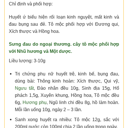
Chỉ định và phối hợp:
Huyết ứ biểu hiện rối loạn kinh nguyệt, mất kinh và
đau bụng sau đẻ. Tô mộc phối hợp với Ðương qui,
Xích thược và Hồng hoa.
Sưng đau do ngoại thương. cây tô mộc phối hợp
với Nhũ hương và Một dược.
Liều lượng: 3-10g
Trị chứng phụ nữ huyết trệ, kinh bế, bụng đau,
dùng bài: Thông kinh hoàn: Xích thược, Qui vỹ,
Ngưu tất
, Đào nhân đều 10g, Sinh địa 15g, Hổ
phách 1,5g, Xuyên khung, Hồng hoa, Tô mộc đều
6g,
Hương phụ
, Ngũ linh chi đều 8g, hồ làm hoàn.
Mỗi lần uống 10g, ngày 2 – 3 lần.
Sanh xong huyết ra nhiều: Tô mộc 12g, sắc với
200ml nước còn 100ml chia 2 lần uống trong ngày.