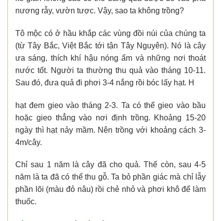
nương rẫy, vườn tược. Vậy, sao ta không trồng?
Tô mộc có ở hầu khắp các vùng đồi núi của chúng ta
(từ Tây Bắc, Việt Bắc tới tận Tây Nguyên). Nó là cây
ưa sáng, thích khí hậu nóng ẩm và những nơi thoát
nước tốt. Người ta thường thu quả vào tháng 10-11.
Sau đó, đưa quả đi phơi 3-4 nắng rồi bóc lấy hạt. H
hạt đem gieo vào tháng 2-3. Ta có thể gieo vào bầu
hoặc gieo thẳng vào nơi định trồng. Khoảng 15-20
ngày thì hạt nảy mầm. Nên trồng với khoảng cách 3-
4m/cây.
Chỉ sau 1 năm là cây đã cho quả. Thế còn, sau 4-5
năm là ta đã có thể thu gỗ. Ta bỏ phần giác mà chỉ lẫy
phần lõi (màu đỏ nâu) rồi chẻ nhỏ và phơi khô để làm
thuốc.