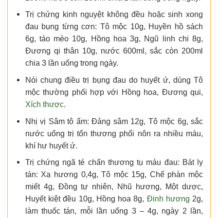
Trị chứng kinh nguyệt không đều hoặc sinh xong
đau bụng từng cơn: Tô mộc 10g, Huyền hồ sách
6g, táo mèo 10g, Hồng hoa 3g, Ngũ linh chi 8g,
Đương qi thân 10g, nước 600ml, sắc còn 200ml
chia 3 lần uống trong ngày.
Nói chung điều trị bụng đau do huyết ứ, dùng Tô
mộc thường phối hợp với Hồng hoa, Đương qui,
Xích thược
.
Nhị vị Sâm tô ẩm: Đảng sâm 12g, Tô mộc 6g, sắc
nước uống trị tổn thương phổi nôn ra nhiều máu,
khí hư huyết ứ.
Trị chứng ngã té chấn thương tụ máu đau: Bát ly
tán: Xạ hương 0,4g, Tô mộc 15g, Chế phàn mộc
miết 4g, Đồng tự nhiên, Nhũ hương, Một dược,
Huyết kiệt đều 10g, Hồng hoa 8g,
Đinh hương
2g,
làm thuốc tán, mỗi lần uống 3 – 4g, ngày 2 lần,