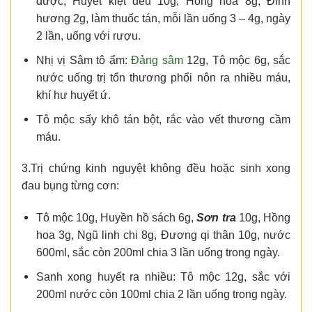
dược, Huyết kiệt đều 10g, Hồng hoa 8g, Đinh
hương 2g, làm thuốc tán, mỗi lần uống 3 – 4g, ngày
2 lần, uống với rượu.
Nhị vị Sâm tô ẩm:
Đảng sâm
12g, Tô mộc 6g, sắc
nước uống trị tổn thương phổi nôn ra nhiều máu,
khí hư huyết ứ.
Tô mộc sấy khô tán bột, rắc vào vết thương cầm
máu.
3.Trị chứng kinh nguyệt không đều hoặc sinh xong
đau bụng từng cơn:
Tô mộc 10g, Huyền hồ sách 6g,
Sơn tra
10g, Hồng
hoa 3g, Ngũ linh chi 8g, Đương qi thân 10g, nước
600ml, sắc còn 200ml chia 3 lần uống trong ngày.
Sanh xong huyết ra nhiều: Tô mộc 12g, sắc với
200ml nước còn 100ml chia 2 lần uống trong ngày.