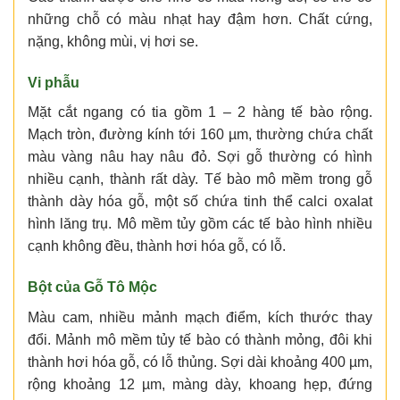
những chỗ có màu nhạt hay đậm hơn. Chất cứng,
nặng, không mùi, vị hơi se.
Vi phẫu
Mặt cắt ngang có tia gồm 1 – 2 hàng tế bào rộng.
Mạch tròn, đường kính tới 160 µm, thường chứa chất
màu vàng nâu hay nâu đỏ. Sợi gỗ thường có hình
nhiều cạnh, thành rất dày. Tế bào mô mềm trong gỗ
thành dày hóa gỗ, một số chứa tinh thể calci oxalat
hình lăng trụ. Mô mềm tủy gồm các tế bào hình nhiều
cạnh không đều, thành hơi hóa gỗ, có lỗ.
Bột của Gỗ Tô Mộc
Màu cam, nhiều mảnh mạch điểm, kích thước thay
đổi. Mảnh mô mềm tủy tế bào có thành mỏng, đôi khi
thành hơi hóa gỗ, có lỗ thủng. Sợi dài khoảng 400 µm,
rộng khoảng 12 µm, màng dày, khoang hẹp, đứng