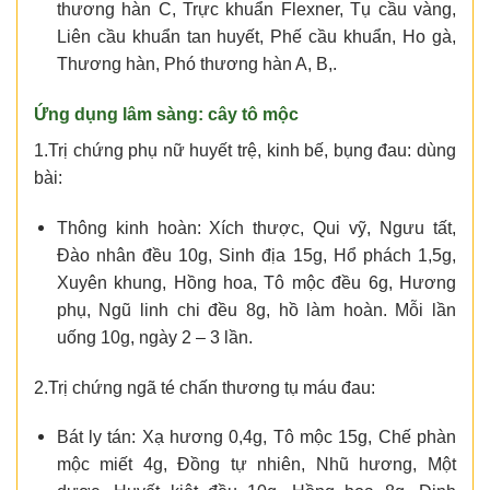
thương hàn C, Trực khuẩn Flexner, Tụ cầu vàng,
Liên cầu khuẩn tan huyết, Phế cầu khuẩn, Ho gà,
Thương hàn, Phó thương hàn A, B,.
Ứng dụng lâm sàng: cây tô mộc
1.Trị chứng phụ nữ huyết trệ, kinh bế, bụng đau: dùng
bài:
Thông kinh hoàn: Xích thược, Qui vỹ, Ngưu tất,
Đào nhân đều 10g, Sinh địa 15g, Hổ phách 1,5g,
Xuyên khung, Hồng hoa, Tô mộc đều 6g, Hương
phụ, Ngũ linh chi đều 8g, hồ làm hoàn. Mỗi lần
uống 10g, ngày 2 – 3 lần.
2.Trị chứng ngã té chấn thương tụ máu đau:
Bát ly tán: Xạ hương 0,4g, Tô mộc 15g, Chế phàn
mộc miết 4g, Đồng tự nhiên, Nhũ hương, Một