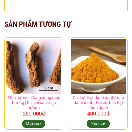
SẢN PHẨM TƯƠNG TỰ
Mộc hương | Công dụng mộc
Chi Tử | Bột dành dành | quả
hương | Địa chỉ bán mộc
dành dành | Địa chỉ bán hạt
hương
dành dành
250.000
₫
400.000
₫
Mua ngay
Mua ngay