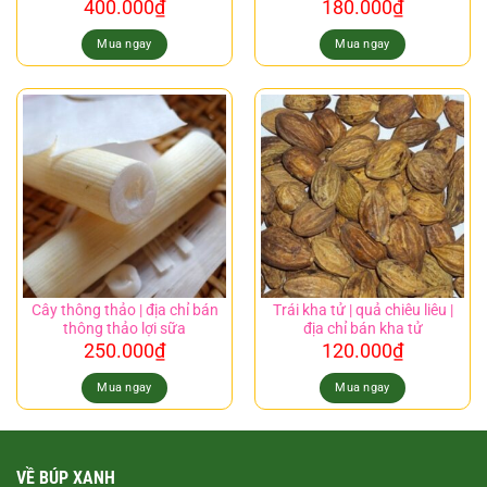
400.000
₫
180.000
₫
Mua ngay
Mua ngay
Cây thông thảo | địa chỉ bán
Trái kha tử | quả chiêu liêu |
thông thảo lợi sữa
địa chỉ bán kha tử
250.000
₫
120.000
₫
Mua ngay
Mua ngay
VỀ BÚP XANH