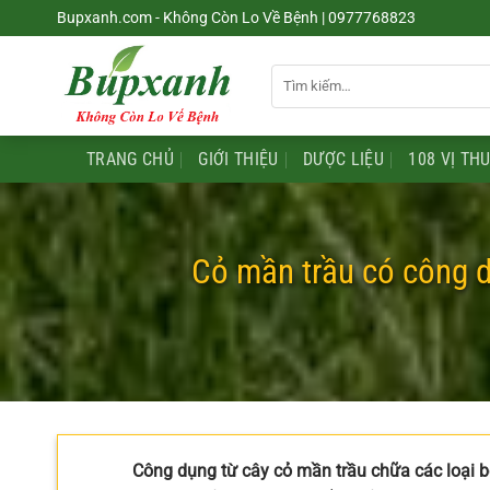
Chuyển
Bupxanh.com - Không Còn Lo Về Bệnh | 0977768823
đến
nội
Tìm
dung
kiếm:
TRANG CHỦ
GIỚI THIỆU
DƯỢC LIỆU
108 VỊ TH
Cỏ mần trầu có công dụ
Công dụng từ cây cỏ mần trầu chữa các loại b