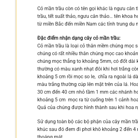
Cỏ mần trầu còn có tên gọi khác là ngưu cân t
trầu, tết suất thảo, ngưu cân thảo… tên khoa h
từ miền Bắc đến miền Nam các tỉnh trung du mi
Đặc điểm nhận dạng cây cỏ mần trầu:
Cỏ mần trầu là loại cỏ thân mềm chúng mọc sá
chúng có rất nhiều thân chúng mọc cao khoảng
chúng mọc thẳng to khoảng 5mm, có đốt dài 
thường có màu xanh nhạt đôi khi hơi trắng cò
khoảng 5 cm rồi mọc so le, chĩa ra ngoài lá 
màu trắng thường cúp lên mặt trên của lá. H
30 cm đến 40 cm nhỏ tầm 1 mm các nhánh hoa
khoảng 5 cm mọc ra từ cuống trên 1 cảnh hoa 
Quả của chúng được hình thành sau khi hoa r
Sử dụng toàn bộ các bộ phận của cây mần trầ
khúc sau đó đem đi phơi khô khoảng 2 đến 4 n
thoáng mát