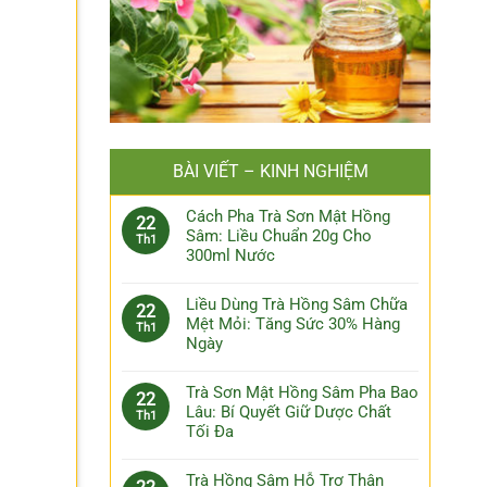
BÀI VIẾT – KINH NGHIỆM
Cách Pha Trà Sơn Mật Hồng
22
Sâm: Liều Chuẩn 20g Cho
Th1
300ml Nước
Liều Dùng Trà Hồng Sâm Chữa
22
Mệt Mỏi: Tăng Sức 30% Hàng
Th1
Ngày
Trà Sơn Mật Hồng Sâm Pha Bao
22
Lâu: Bí Quyết Giữ Dược Chất
Th1
Tối Đa
Trà Hồng Sâm Hỗ Trợ Thận