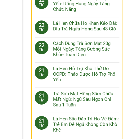
22
Yếu: Uống Hàng Ngày Tăng
Th1
Chức Năng
Lá Hen Chữa Ho Khan Kéo Dài:
22
Dịu Trà Ngứa Họng Sau 48 Giờ
Th1
Cách Dùng Trà Sơn Mật 20g
22
Mỗi Ngày: Tăng Cường Sức
Th1
Khỏe Toàn Diện
Lá Hen Hỗ Trợ Khó Thở Do
21
COPD: Thảo Dược Hỗ Trợ Phổi
Th1
Yếu
Trà Sơn Mật Hồng Sâm Chữa
21
Mất Ngủ: Ngủ Sâu Ngon Chỉ
Th1
Sau 1 Tuần
Lá Hen Sắc Đặc Trị Ho Về Đêm:
21
h
Trẻ Em Dễ Ngủ Không Còn Khò
Th1
Khè