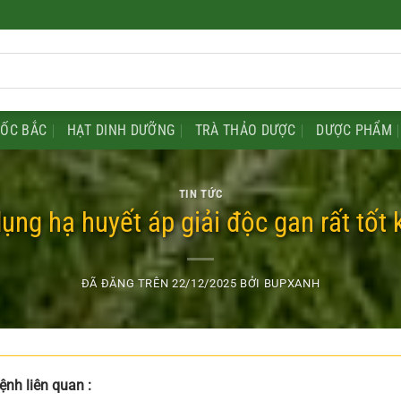
UỐC BẮC
HẠT DINH DƯỠNG
TRÀ THẢO DƯỢC
DƯỢC PHẨM
TIN TỨC
ng hạ huyết áp giải độc gan rất tốt 
ĐÃ ĐĂNG TRÊN
22/12/2025
BỞI
BUPXANH
ệnh liên quan :