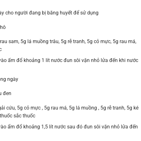
gày cho người đang bị băng huyết để sử dụng
khô
rau sam, 5g lá muồng trâu, 5g rễ tranh, 5g cỏ mực, 5g rau má,
c
 vào ấm đổ khoảng 1 lít nước đun sôi vặn nhỏ lửa đến khi nước
ong ngày
u đen
gải cứu, 5g cỏ mực , 5g rau má, 5g lá muồng , 5g rễ tranh, 5g ké
thuốc sắc thuốc
vào ẩm đổ khoảng 1,5 lít nước sau đó đun sôi vặn nhỏ lửa đến