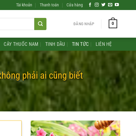
Tài khoản
Thanh toán
Cửa hàng
0
ĐĂNG NHẬP
CÂY THUỐC NAM
TINH DẦU
TIN TỨC
LIÊN HỆ
không phải ai cũng biết