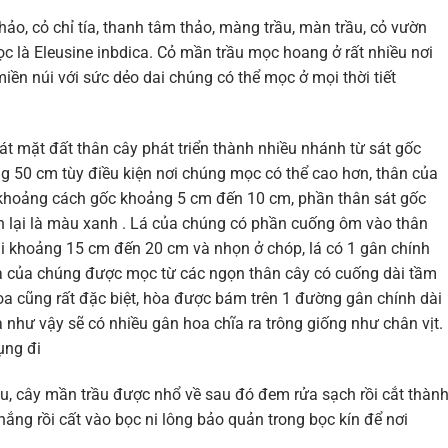
hảo, cỏ chỉ tía, thanh tâm thảo, màng trầu, màn trầu, cỏ vườn
ọc là Eleusine inbdica. Cỏ mần trầu mọc hoang ở rất nhiều nơi
ền núi với sức dẻo dai chúng có thể mọc ở mọi thời tiết
t mặt đất thân cây phát triển thành nhiều nhánh từ sát gốc
 50 cm tùy điều kiện nơi chúng mọc có thể cao hơn, thân của
khoảng cách gốc khoảng 5 cm đến 10 cm, phần thân sát gốc
n lại là màu xanh . Lá của chúng có phần cuống ôm vào thân
dài khoảng 15 cm đến 20 cm và nhọn ở chóp, lá có 1 gân chính
oa của chúng được mọc từ các ngọn thân cây có cuống dài tầm
 cũng rất đặc biệt, hòa được bám trên 1 đường gân chính dài
như vậy sẽ có nhiều gân hoa chĩa ra trông giống như chân vịt.
ụng đi
u, cây mần trầu được nhổ về sau đó đem rửa sạch rồi cắt thàn
ắng rồi cất vào bọc ni lông bảo quản trong bọc kín để nơi