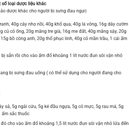
 số loại dược liệu khác
thảo dược khác cho người bị sưng đau ngực
tranh, 40g cây nhọ nồi, 40g khổ qua, 40g lá vông, 16g dây cườm
g củ cỏ ống, 20g măng tre già, 16g me đất, 40g măng sậy, 20g
, 15g bồ công anh, 20g thổ phục linh, 40g cỏ mần trầu, 1 cái ấm
 bị sẵn rồi cho vào ấm đổ khoảng 1 lít nước đun sôi vặn nhỏ
đang bị sưng đau uống ( có thể sử dụng cho người đang cho
t
ây sả, 5g ngải cứu, 5g ké đầu ngựa, 5g cỏ mực, 5g rau má, 5g
1 ấm sắc thuốc
au đó cho vào ấm đổ khoảng 1,5 lít nước đun sôi vặn nhỏ lửa đến