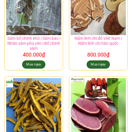
Sâm bố chính khô | Sâm báo |
Nấm linh chi đỏ Việt Nam |
Nhân sâm phú yên | Bố chính
Nấm linh chi hàn quốc
sâm
400.000
₫
800.000
₫
Mua ngay
Mua ngay