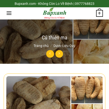
Chuyển
Bupxanh.com - Không Còn Lo Về Bệnh | 0977768823
đến
0
nội
dung
Củ thiên ma
Trang chủ
/
Dược Liệu Quý