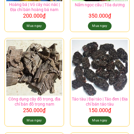
Hoàng bá | Vỏ cây núc nác |
Nấm ngọc cẩu | Tỏa dương
Địa chỉ bán hoàng bá nam
200.000
₫
350.000
₫
Mua ngay
Mua ngay
Công dụng cây đỗ trọng, địa
Táo tàu | Đại táo | Táo đen | Địa
chỉ bán đỗ trọng nam
chỉ bán táo tàu
250.000
₫
150.000
₫
Mua ngay
Mua ngay