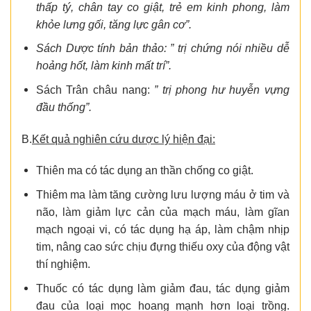
thấp tý, chân tay co giật, trẻ em kinh phong, làm
khỏe lưng gối, tăng lực gân cơ”.
Sách Dược tính bản thảo: ” trị chứng nói nhiều dễ
hoảng hốt, làm kinh mất trí”.
Sách Trân châu nang:
” trị phong hư huyễn vựng
đầu thống”.
B.
Kết quả nghiên cứu dược lý hiện đại:
Thiên ma có tác dụng an thần chống co giật.
Thiêm ma làm tăng cường lưu lượng máu ở tim và
não, làm giảm lực cản của mạch máu, làm gĩan
mạch ngoại vi, có tác dụng hạ áp, làm chậm nhịp
tim, nâng cao sức chịu đựng thiếu oxy của động vật
thí nghiệm.
Thuốc có tác dụng làm giảm đau, tác dụng giảm
đau của loại mọc hoang mạnh hơn loại trồng.