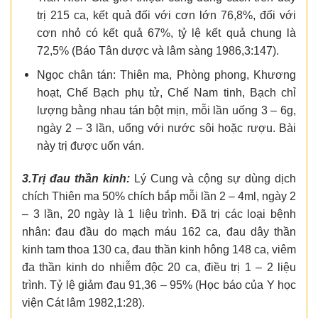
trị 215 ca, kết quả đối với cơn lớn 76,8%, đối với
cơn nhỏ có kết quả 67%, tỷ lệ kết quả chung là
72,5% (Báo Tân dược và lâm sàng 1986,3:147).
Ngọc chân tán: Thiên ma, Phòng phong, Khương
hoạt, Chế Bạch phụ tử, Chế Nam tinh, Bạch chỉ
lượng bằng nhau tán bột mịn, mỗi lần uống 3 – 6g,
ngày 2 – 3 lần, uống với nước sôi hoặc rượu. Bài
này trị được uốn ván.
3.Trị đau thần kinh:
Lý Cung và cộng sự dùng dịch
chích Thiên ma 50% chích bắp mỗi lần 2 – 4ml, ngày 2
– 3 lần, 20 ngày là 1 liệu trình. Đã trị các loại bệnh
nhân: đau đầu do mạch máu 162 ca, đau dây thần
kinh tam thoa 130 ca, đau thần kinh hông 148 ca, viêm
đa thần kinh do nhiễm độc 20 ca, điều trị 1 – 2 liệu
trình. Tỷ lệ giảm đau 91,36 – 95% (Học báo của Y học
viện Cát lâm 1982,1:28).