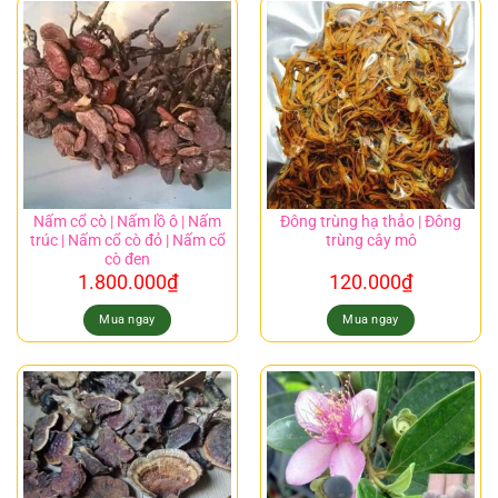
Nấm cổ cò | Nấm lồ ô | Nấm
Đông trùng hạ thảo | Đông
trúc | Nấm cổ cò đỏ | Nấm cổ
trùng cây mô
cò đen
1.800.000
₫
120.000
₫
Mua ngay
Mua ngay