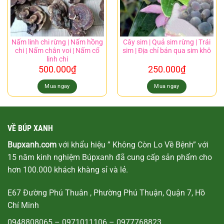
Nấm linh chi rừng | Nấm hồng
Cây sim | Quả sim rừng | Trái
chi | Nấm chân voi | Nấm cổ
sim | Địa chỉ bán qua sim khô
linh chi
500.000
₫
250.000
₫
Mua ngay
Mua ngay
VỀ BÚP XANH
Bupxanh.com
với khẩu hiệu ” Không Còn Lo Về Bệnh” với
15 năm kinh nghiệm Búpxanh đã cung cấp sản phẩm cho
hơn 100.000 khách khàng sỉ và lẻ.
E67 Đường Phú Thuân , Phường Phú Thuận, Quận 7, Hồ
Chí Minh
0948808065
–
0971011106
–
0977768823