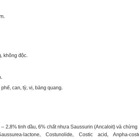
ởm.
g, không độc.
.
phế, can, tỳ, vị, bàng quang.
– 2,8% tinh dầu, 6% chất nhựa Saussurin (Ancaloit) và chừng 
Saussurea-lactone, Costunolide, Costic acid, Anpha-cos