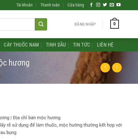
Tài khoản
Thanh toán
Cửa hàng
0
ĐĂNG NHẬP
CÂY THUỐC NAM
TINH DẦU
TIN TỨC
LIÊN HỆ
mộc hương
ơng | Địa chỉ bán mộc hương
ấy rễ sử dụng để làm thuốc, mộc hường thường kết hợp với
đau bụng