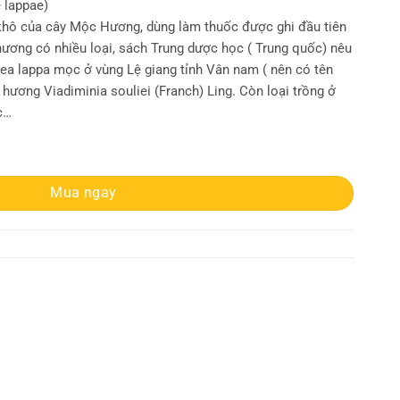
 lappae)
khô của cây Mộc Hương, dùng làm thuốc được ghi đầu tiên
ương có nhiều loại, sách Trung dược học ( Trung quốc) nêu
ea lappa mọc ở vùng Lệ giang tỉnh Vân nam ( nên có tên
ơng Viadiminia souliei (Franch) Ling. Còn loại trồng ở
c…
 | Địa chỉ bán mộc hương số lượng
Mua ngay