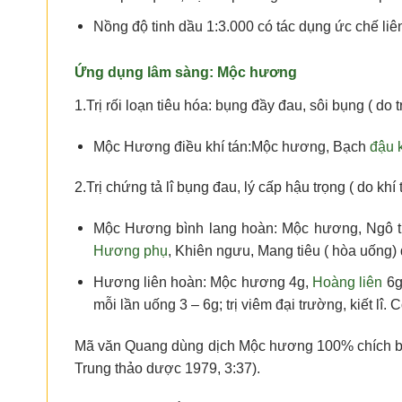
Nồng độ tinh dầu 1:3.000 có tác dụng ức chế liê
Ứng dụng lâm sàng:
Mộc hương
1.Trị rối loạn tiêu hóa: bụng đầy đau, sôi bụng ( do t
Mộc Hương điều khí tán:Mộc hương, Bạch
đậu 
2.Trị chứng tả lî bụng đau, lý cấp hậu trọng ( do khí 
Mộc Hương bình lang hoàn: Mộc hương, Ngô 
Hương phụ
, Khiên ngưu, Mang tiêu ( hòa uống)
Hương liên hoàn: Mộc hương 4g,
Hoàng liên
6g
mỗi lần uống 3 – 6g; trị viêm đại trường, kiết lî.
Mã văn Quang dùng dịch Mộc hương 100% chích bắp, 2
Trung thảo dược 1979, 3:37).