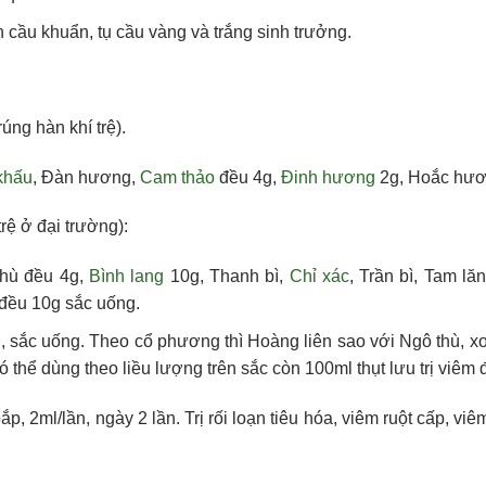
n cầu khuẩn, tụ cầu vàng và trắng sinh trưởng.
rúng hàn khí trệ).
khấu
, Đàn hương,
Cam thảo
đều 4g,
Đinh hương
2g, Hoắc hươ
trệ ở đại trường):
thù đều 4g,
Bình lang
10g, Thanh bì,
Chỉ xác
, Trần bì, Tam l
 đều 10g sắc uống.
, sắc uống. Theo cổ phương thì Hoàng liên sao với Ngô thù, x
 Có thể dùng theo liều lượng trên sắc còn 100ml thụt lưu trị viêm
ml/lần, ngày 2 lần. Trị rối loạn tiêu hóa, viêm ruột cấp, viêm