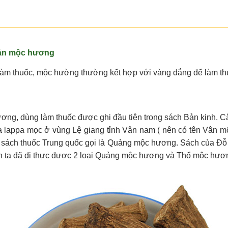
bán mộc hương
 làm thuốc, mộc hường thường kết hợp với vàng đắng để làm t
ng, dùng làm thuốc được ghi đầu tiên trong sách Bản kinh. C
 lappa mọc ở vùng Lệ giang tỉnh Vân nam ( nên có tên Vân 
thì sách thuốc Trung quốc gọi là Quảng mộc hương. Sách của Đỗ 
iện ta đã di thực được 2 loại Quảng mộc hương và Thổ mộc hươ