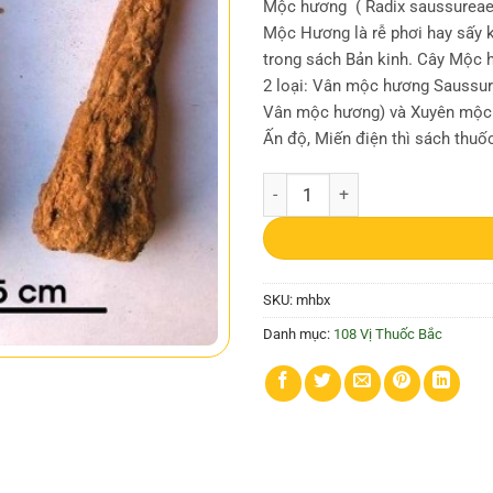
Mộc hương ( Radix saussureae
Mộc Hương là rễ phơi hay sấy 
trong sách Bản kinh. Cây Mộc h
2 loại: Vân mộc hương Saussur
Vân mộc hương) và Xuyên mộc hư
Ấn độ, Miến điện thì sách thuố
Mộc hương | Công dụng mộc hương
SKU:
mhbx
Danh mục:
108 Vị Thuốc Bắc