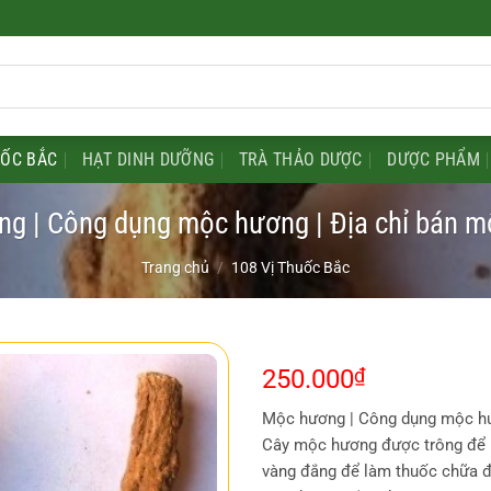
UỐC BẮC
HẠT DINH DƯỠNG
TRÀ THẢO DƯỢC
DƯỢC PHẨM
g | Công dụng mộc hương | Địa chỉ bán 
Trang chủ
/
108 Vị Thuốc Bắc
250.000
₫
Mộc hương | Công dụng mộc hư
Cây mộc hương được trông để l
vàng đắng để làm thuốc chữa 