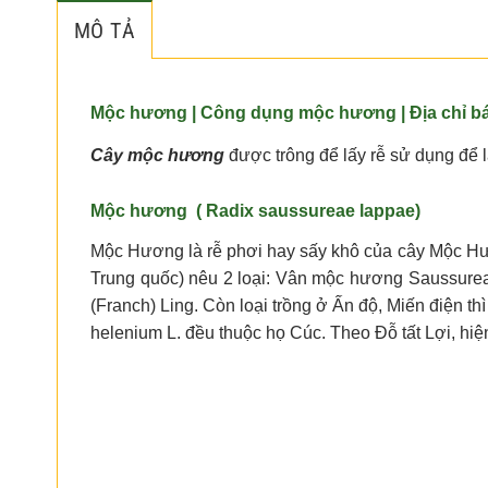
MÔ TẢ
Mộc hương
|
Công dụng mộc hương
|
Địa chỉ 
Cây mộc hương
được trông để lấy rễ sử dụng để
Mộc hương
( Radix saussureae lappae)
Mộc Hương là rễ phơi hay sấy khô của cây Mộc Hươ
Trung quốc) nêu 2 loại: Vân mộc hương Saussurea
(Franch) Ling. Còn loại trồng ở Ấn độ, Miến điện 
helenium L. đều thuộc họ Cúc. Theo Đỗ tất Lợi, h