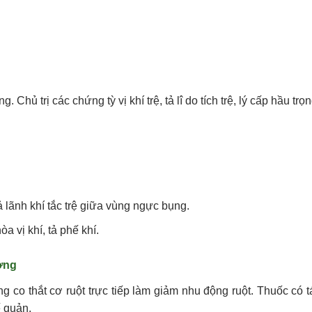
hủ trị các chứng tỳ vị khí trệ, tả lî do tích trệ, lý cấp hầu trọn
lãnh khí tắc trệ giữa vùng ngực bụng.
a vị khí, tả phế khí.
ơng
co thắt cơ ruột trực tiếp làm giảm nhu động ruột. Thuốc có t
ế quản.